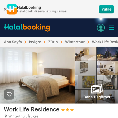
Halalbooking
Yükle
Helal özellikli seyahat uygulaması
Ana Sayfa
İsviçre
Zürih
Winterthur
Work Life Res
Daha 10 görsel
Work Life Residence
Winterthur, İsviçre