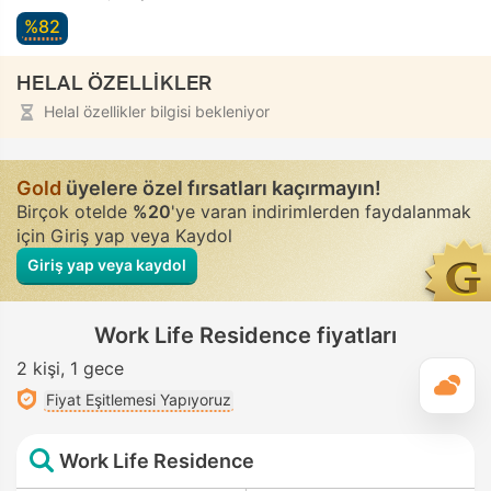
%82
HELAL ÖZELLİKLER
Helal özellikler bilgisi bekleniyor
Gold
üyelere özel fırsatları kaçırmayın!
Birçok otelde
%20
'ye varan indirimlerden faydalanmak
için Giriş yap veya Kaydol
Giriş yap veya kaydol
Work Life Residence fiyatları
2 kişi
1 gece
G
Fiyat Eşitlemesi Yapıyoruz
Work Life Residence