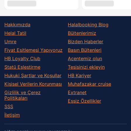
Hakkımızda
Halalbooking Blog
Helal Tatil
Bültenlerimiz
Umre
Bizden Haberler
Fiyat Eşitlemesi Yapıyoruz
Basın Bültenleri
HB Loyalty Club
Acentemiz olun
Statü Eşleştirme
Tesisinizi ekleyin
Hukuki Şartlar ve Koşullar
HB Kariyer
Kişisel Verilerin Korunması
Muhafazakar сruise
Gizlilik ve Çerez
Extranet
Politikaları
Eşsiz Özellikler
SSS
İletişim