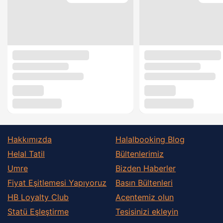
Hakkımızda
Halalbooking Blog
Helal Tatil
Bültenlerimiz
Umre
Bizden Haberler
Fiyat Eşitlemesi Yapıyoruz
Basın Bültenleri
HB Loyalty Club
Acentemiz olun
Statü Eşleştirme
Tesisinizi ekleyin