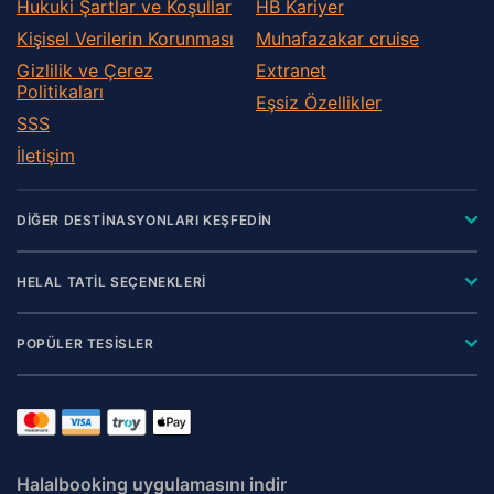
Hukuki Şartlar ve Koşullar
HB Kariyer
Kişisel Verilerin Korunması
Muhafazakar сruise
Gizlilik ve Çerez
Extranet
Politikaları
Eşsiz Özellikler
SSS
İletişim
DİĞER DESTİNASYONLARI KEŞFEDİN
HELAL TATİL SEÇENEKLERİ
POPÜLER TESİSLER
Halalbooking uygulamasını indir