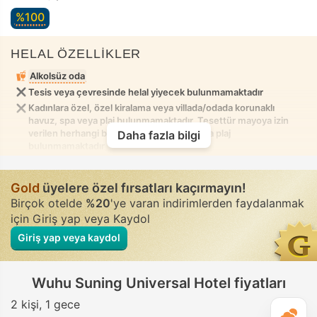
%100
HELAL ÖZELLİKLER
Alkolsüz oda
Tesis veya çevresinde helal yiyecek bulunmamaktadır
Kadınlara özel, özel kiralama veya villada/odada korunaklı
havuz, spa veya plaj bulunmamaktadır. Tesettür mayoya izin
verilen herhangi bir karışık havuz, spa veya plaj
Daha fazla bilgi
bulunmamaktadır
Gold
üyelere özel fırsatları kaçırmayın!
Birçok otelde
%20
'ye varan indirimlerden faydalanmak
için Giriş yap veya Kaydol
Giriş yap veya kaydol
Wuhu Suning Universal Hotel fiyatları
2 kişi
1 gece
G