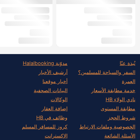
نُبذة عنّا
مدوّنة Halalbooking
السفر والسياحة للمسلمين؟
أرشيف الأخبار
العمرة
أخبار موقعنا
خدمة مطابقة الأسعار
البيانات الصحفية
نادي الولاء HB
الوكالات
مطابقة المستوى
إضافة العقار
شروط الحجز
وظائف في HB
الخصوصية وملفات الارتباط
كروز للمسافر المسلم
الأسئلة الشائعة
الإكسترانت