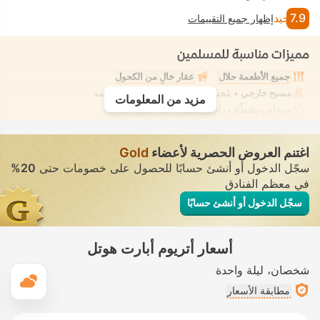
7.9
جيد
إظهار جميع التقييمات
مميزات مناسبة للمسلمين
جميع الأطعمة حلال
عقار خالٍ من الكحول
مسبح خارجي
• مُختلط • ملابس السباحة المحتشمة
مزيد من المعلومات
مرحاض بشطّاف داخلي مدمج
• في جميع الغرف
اغتنم العروض الحصرية لأعضاء
Gold
سجّل الدخول أو أنشئ حسابًا للحصول على خصومات حتى
20%
في معظم الفنادق
سجّل الدخول أو أنشئ حسابًا
أسعار أتريوم أبارت هوتل
شخصان
ليلة واحدة
ال
مطابقة الأسعار