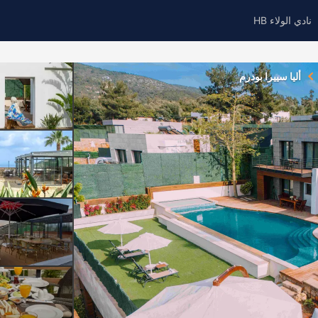
نادي الولاء HB
أليا سييرا بودرم