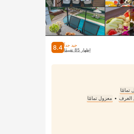
جيد جداً
8.4
إظهار 85 تقييمًا
تمامًا
الغرف
•
معزول تمامًا