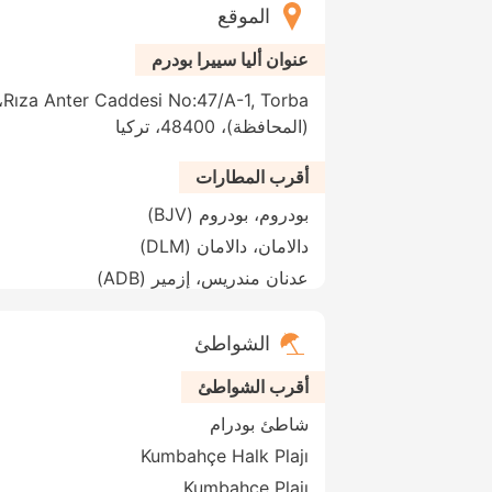
الموقع
عنوان أليا سييرا بودرم
ba
(المحافظة)، 48400، تركيا
أقرب المطارات
بودروم، بودروم (BJV)
دالامان، دالامان (DLM)
عدنان مندريس، إزمير (ADB)
الشواطئ
أقرب الشواطئ
شاطئ بودرام
Kumbahçe Halk Plajı
Kumbahçe Plajı