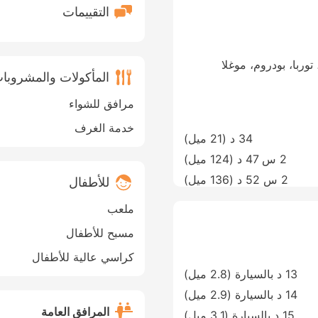
التقييمات
Rıza Anter Caddesi No:47/A-1, Tor، توربا، بودروم، موغلا
المأكولات والمشروبا
مرافق للشواء
خدمة الغرف
34 د (
21 ميل
)
2 س 47 د (
124 ميل
)
2 س 52 د (
136 ميل
)
للأطفال
ملعب
مسبح للأطفال
كراسي عالية للأطفال
13 د بالسيارة (2.8 ميل)
14 د بالسيارة (2.9 ميل)
المرافق العامة
15 د بالسيارة (3.1 ميل)