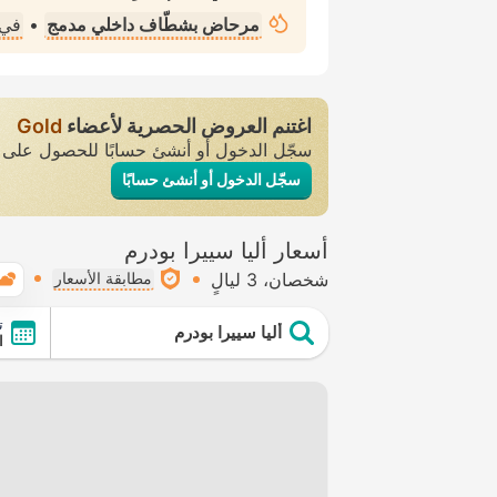
مرحاض بشطّاف داخلي مدمج
•
في 
اغتنم العروض الحصرية لأعضاء
Gold
سجّل الدخول أو أنشئ حسابًا للحصول عل
سجّل الدخول أو أنشئ حسابًا
أسعار أليا سييرا بودرم
شخصان
3 ليالٍ
مطابقة الأسعار
ت
أليا سييرا بودرم
ال