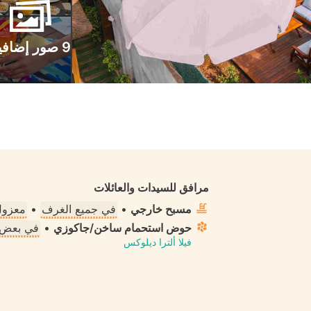
9 صور إضافية
مرافق للسيدات والعائلات
مسبح خارجي
•
في جميع الغرف
•
معزول 
حوض استحمام ساخن/جاكوزي
•
في بعض 
فيلا ألترا ديلوكس