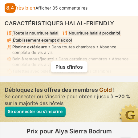
8,4
Très bien
Afficher 85 commentaires
CARACTÉRISTIQUES HALAL-FRIENDLY
Toute la nourriture halal
Nourriture halal à proximité
Établissement exempt d'alcool
Piscine extérieure
• Dans toutes chambres • Absence
complète de vis à vis
Bain à remous/jacuzzi
• Dans certaines chambres • Absence
complète de vis à vis
Plus d'infos
Toilettes avec bidet à buse
• Dans toutes chambres
Débloquez les offres des membres
Gold
!
Se connecter ou s'inscrire pour obtenir jusqu'à
−20 %
sur la majorité des hôtels
Se connecter ou s’inscrire
Prix pour Alya Sierra Bodrum