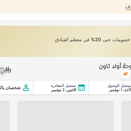
رف
ى خصومات حتى
20%
في معظم الفنادق
ة أولد تاون
سعر
للأ
الطقس
سجيل الوصول
تسجيل المغادرة
ن
شخصان بالغ
أحد، 1 نوفمبر
الاثنين، 2 نوفمبر