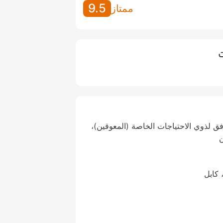
9.5
ممتاز
ت
ق لذوي الاحتياجات الخاصة (المعوقين)،
ن
 كابل