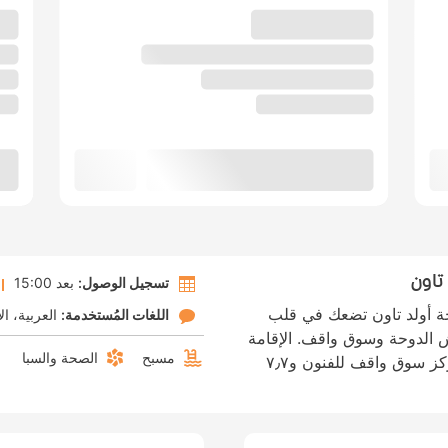
تاون
تسجيل الوصول:
بعد 15:00
ة أولد تاون تضعك في قلب
اللغات المُستخدمة:
العربية
ال
ًا من كورنيش الدوحة وسوق واقف. الإقامة
مسبح
الصحة والسبا
في هذا الفندق تضعك على بُعد ١ كم من مركز سوق واقف للفنون و٧٫٧