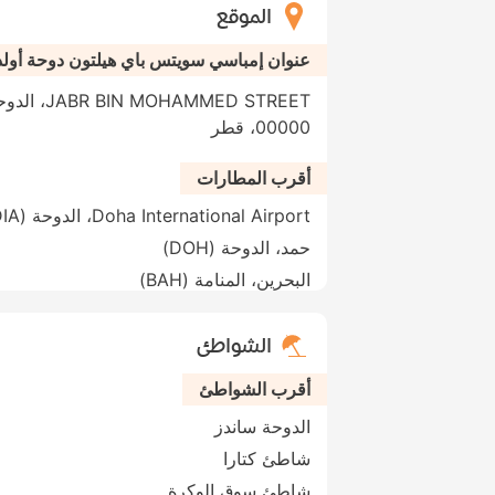
الموقع
عنوان إمباسي سويتس باي هيلتون دوحة أولد
AMMED STREET
00000، قطر
أقرب المطارات
Doha International Airport، الدوحة (DIA)
حمد، الدوحة (DOH)
البحرين، المنامة (BAH)
الشواطئ
أقرب الشواطئ
الدوحة ساندز
شاطئ كتارا
شاطئ سوق الوكرة