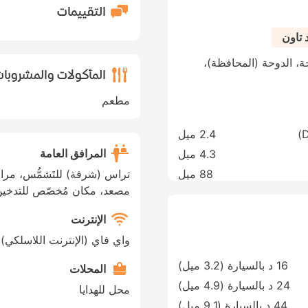
التقييمات
 تاون
JABR BIN MOH، الدوحة، الدوحة (المحافظة)،
المأكولات والمشروبا
مطعم
2.4 ميل
المرافق العامة
4.3 ميل
88 ميل
تراس (شرفة) للتَشمُّس، مراف
مصعد، مكان مُخصّص للتدخي
الإنترنت
واي فاي (الإنترنت اللاسلكي)،
16 د بالسيارة (3.2 ميل)
المحلات
24 د بالسيارة (4.9 ميل)
محل للهدايا
44 د بالسيارة (9.1 ميل)