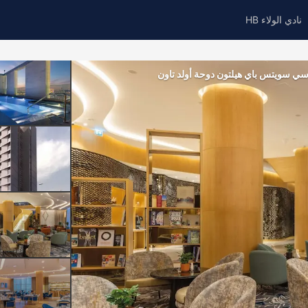
نادي الولاء HB
سي سويتس باي هيلتون دوحة أولد تاون