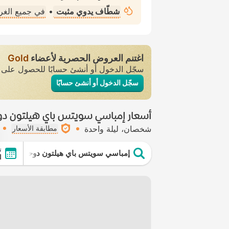
شطّاف يدوي مثبت
•
في جميع الغ
اغتنم العروض الحصرية لأعضاء
Gold
سجّل الدخول أو أنشئ حسابًا للحصول عل
سجّل الدخول أو أنشئ حسابًا
أسعار إمباسي سويتس باي هيلتون دوح
شخصان
ليلة واحدة
مطابقة الأسعار
ت
إمباسي سويتس باي هيلتون دوحة أولد تاو
ال