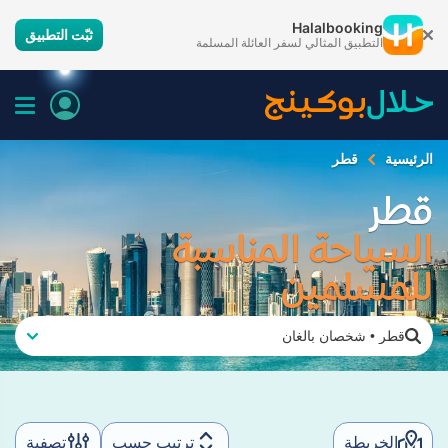
Halalbooking
ثبّت التطبيق
التطبيق المثالي لسفر العائلة المسلمة
الرئيسية
قطر
قطر
السياحة المناسبة
للمسلمين
قطر
•
شخصان بالغان
الخريطة
ترتيب حسب
تصفية