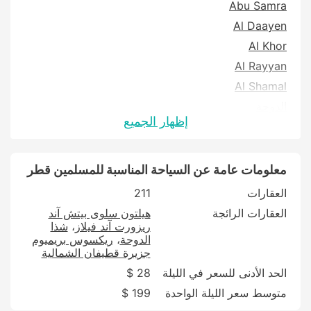
Abu Samra
Al Daayen
Al Khor
Al Rayyan
Al Shamal
الدوحة
إظهار الجميع
الوكرة
معلومات عامة عن السياحة المناسبة للمسلمين قطر
العقارات
211
العقارات الرائجة
هيلتون سلوى بيتش آند
ريزورت آند فيلاز
شذا
الدوحة
ريكسوس بريميوم
جزيرة قطيفان الشمالية
الحد الأدنى للسعر في الليلة
28 $
متوسط سعر الليلة الواحدة
199 $