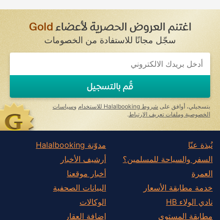
اغتنم العروض الحصرية لأعضاء
Gold
سجّل مجانًا للاستفادة من الخصومات
قُم بالتسجيل
بتسجيلي، أوافق على
شروط Halalbooking للاستخدام
و
سياسات
الخصوصية وملفات تعريف الارتباط
.
نُبذة عنّا
مدوّنة Halalbooking
السفر والسياحة للمسلمين؟
أرشيف الأخبار
العمرة
أخبار موقعنا
خدمة مطابقة الأسعار
البيانات الصحفية
نادي الولاء HB
الوكالات
مطابقة المستوى
إضافة العقار