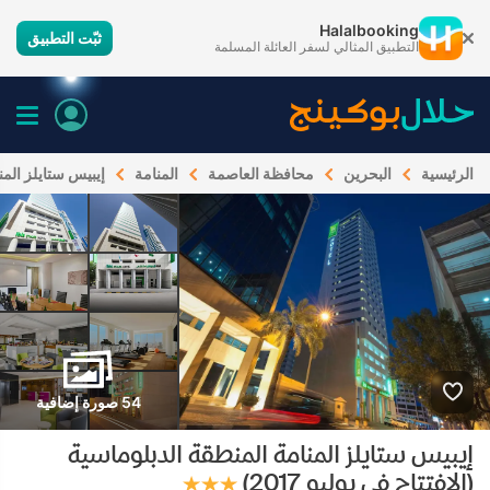
Halalbooking
ثبّت التطبيق
التطبيق المثالي لسفر العائلة المسلمة
الرئيسية
البحرين
محافظة العاصمة
المنامة
إيبيس ستايلز المنام
54 صورة إضافية
إيبيس ستايلز المنامة المنطقة الدبلوماسية
(الافتتاح في يوليو 2017)