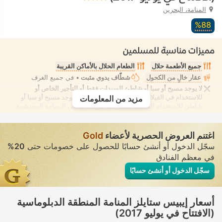
المنامة، البحرين
88‏%
مميزات مناسبة للمسلمين
جميع الأطعمة حلال
الطعام الحلال بالأماكن القريبة
عقار خالٍ من الكحول
شطّاف يدوي مثبت
• في جميع الغرف
لا يوجد مسبح أو سبا أو شاطئ للسيدات فقط أو للتأجير الخاص أو
للاستخدام في الفيلا/الغرفة يوفر الانعزال التام. لا يوجد مسبح أو سبا أو
مزيد من المعلومات
شاطئ للاستخدام المُختلط يُسمح فيه بارتداء ملابس السباحة المحتشمة
اغتنم العروض الحصرية لأعضاء
Gold
سجّل الدخول أو أنشئ حسابًا للحصول على خصومات حتى
20%
في معظم الفنادق
سجّل الدخول أو أنشئ حسابًا
أسعار إيبيس ستايلز المنامة المنطقة الدبلوماسية
(الافتتاح في يوليو 2017)