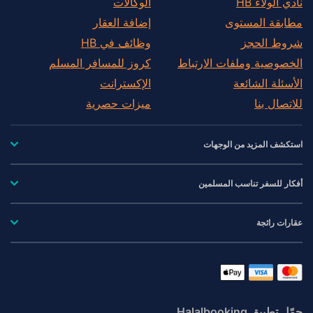
نادي الولاء HB
الوكالات
مطابقة المستوى
إضافة العقار
شروط الحجز
وظائف في HB
الخصوصية وملفات الارتباط
كروز للمسافر المسلم
الأسئلة الشائعة
الإكسترانت
للاتصال بنا
ميزات حصرية
استكشف المزيد من الوجهات
أفكار للسفر تناسب المسلمين
عقارات رائجة
حمّل تطبيق Halalbooking