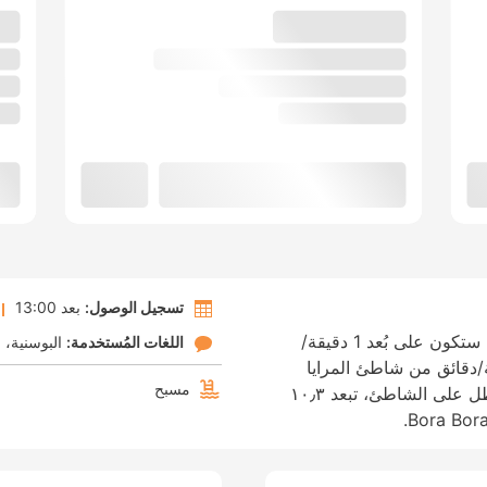
تسجيل الوصول:
بعد 13:00
لدى الإقامة في إيليو بوتيك هوتل في زاميل، ستكون على بُعد 1 دقيقة/
اللغات المُستخدمة:
البوسنية
ا
رة من جزر كساميل و10 دقيقة/دقائق من شاطئ المرايا
مسبح
بلاجي إي باسكيورافيه. هذا الفندق منشأة تطل على الشاطئ، تبعد ١٠٫٣