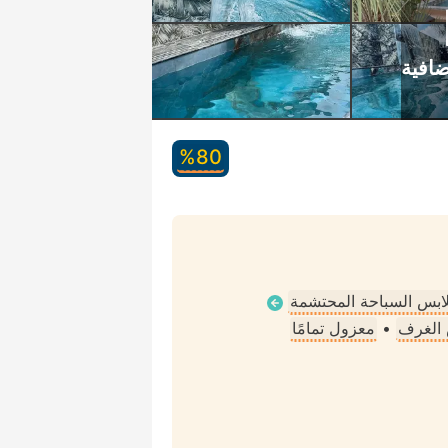
80‏%
ملابس السباحة المحتشمة
الغرف
•
معزول تمامًا