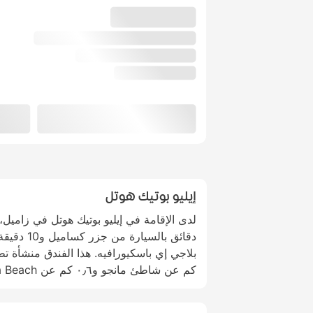
إيليو بوتيك هوتل
دقائق بالسيا
كم عن شاطئ مانجو و٠٫٦ كم عن Bora Bora Beach.