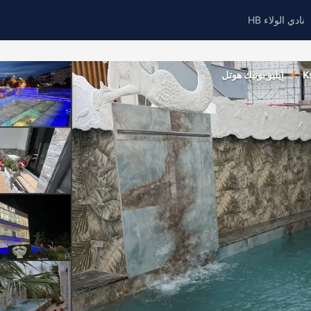
نادي الولاء HB
K
إيليو بوتيك هوتل