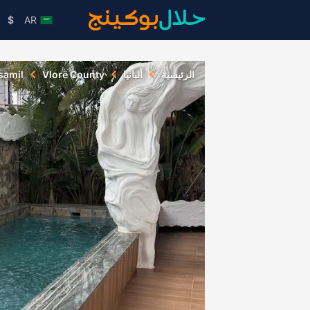
$
AR
الرئيسية
ألبانيا
Vlorë County
samil