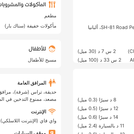
المأكولات والمشروبا
مطعم
مأكولات خفيفة (سناك بار)
SH-81 R، ألبانيا
للأطفال
2 س 7 د (
30 ميل
)
A
2 س 33 د (
100 ميل
)
مسبح للأطفال
المرافق العامة
حديقة، تراس (شرفة)، مرافق 
مصعد، ممنوع التدخين في الم
8 د سيرًا (0.3 ميل)
12 د سيرًا (0.5 ميل)
الإنترنت
14 د سيرًا (0.6 ميل)
واي فاي (الإنترنت اللاسلكي)
11 د بالسيارة (2.4 ميل)
موقف للسيارات