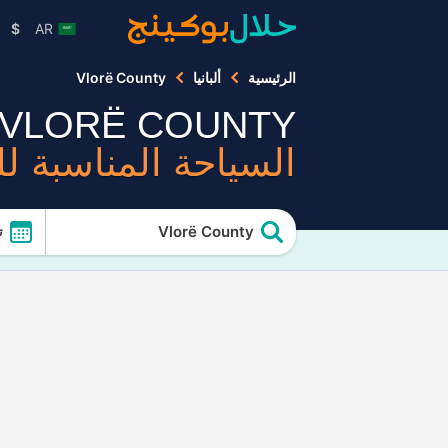
$
AR
الرئيسية
ألبانيا
Vlorë County
VLORË COUNTY
السياحة المناسبة ل
Vlorë County
ت