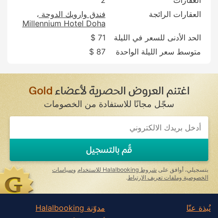
العقارات الرائجة
فندق وارويك الدوحة
Millennium Hotel Doha
الحد الأدنى للسعر في الليلة
71 $
متوسط سعر الليلة الواحدة
87 $
اغتنم العروض الحصرية لأعضاء
Gold
سجّل مجانًا للاستفادة من الخصومات
If
you
are
a
قُم بالتسجيل
human,
ignore
this
بتسجيلي، أوافق على
شروط Halalbooking للاستخدام
و
سياسات
field
الخصوصية وملفات تعريف الارتباط
.
نُبذة عنّا
مدوّنة Halalbooking