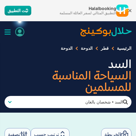
Halalbooking
ثبّت التطبيق
التطبيق المثالي لسفر العائلة المسلمة
الرئيسية
قطر
الدوحة
الدوحة
السد
السياحة المناسبة
للمسلمين
السد
•
شخصان بالغان
الخريطة
ترتيب حسب
تصفية