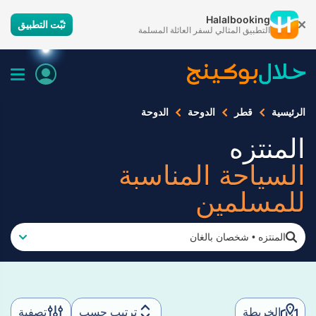
Halalbooking
ثبّت التطبيق
التطبيق المثالي لسفر العائلة المسلمة
الرئيسية
قطر
الدوحة
الدوحة
المنتزه
السياحة المناسبة
للمسلمين
المنتزه
•
شخصان بالغان
الخريطة
ترتيب حسب
تصفية