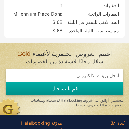
العقارات
1
العقارات الرائجة
Millennium Place Doha
الحد الأدنى للسعر في الليلة
68 $
متوسط سعر الليلة الواحدة
68 $
اغتنم العروض الحصرية لأعضاء
Gold
سجّل مجانًا للاستفادة من الخصومات
قُم بالتسجيل
بتسجيلي، أوافق على
شروط Halalbooking للاستخدام
و
سياسات
الخصوصية وملفات تعريف الارتباط
.
نُبذة عنّا
مدوّنة Halalbooking