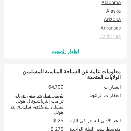
Alabama
Alaska
Arizona
Arkansas
California
Colorado
إظهار الجميع
Connecticut
Delaware
District of Columbia
معلومات عامة عن السياحة المناسبة للمسلمين
الولايات المتحدة
Georgia
العقارات
64,700
Hawaii
العقارات الرائجة
شيبلي ساوث بيتش هوتل
Idaho
ترامب إنترناشيونال هوتل
Illinois
آند تاور شيكاجو
سان جوان
هوتل
Indiana
الحد الأدنى للسعر في الليلة
25 $
Iowa
متوسط سعر الليلة الواحدة
275 $
Kansas