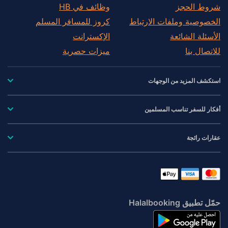
شروط الحجز
وظائف في HB
Wisconsin
الخصوصية وملفات الارتباط
كروز للمسافر المسلم
Wyoming
الأسئلة الشائعة
الإكسترانت
فلوريدا
للاتصال بنا
ميزات حصرية
نيويورك (ولاية)
استكشف المزيد من الوجهات
أفكار للسفر تناسب المسلمين
عقارات رائجة
حمّل تطبيق Halalbooking