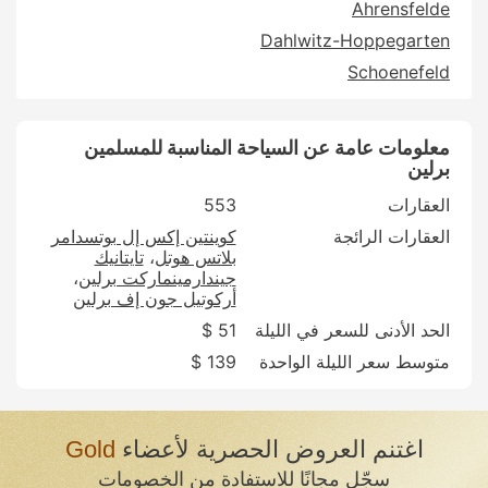
Ahrensfelde
Dahlwitz-Hoppegarten
Schoenefeld
معلومات عامة عن السياحة المناسبة للمسلمين
برلين
العقارات
553
العقارات الرائجة
كوينتين إكس إل بوتسدامر
بلاتس هوتل
تايتانيك
جيندارمينماركت برلين
أركوتيل جون إف برلين
الحد الأدنى للسعر في الليلة
51 $
متوسط سعر الليلة الواحدة
139 $
اغتنم العروض الحصرية لأعضاء
Gold
سجّل مجانًا للاستفادة من الخصومات