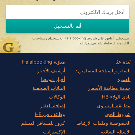
قُم بالتسجيل
بتسجيلي، أوافق على
شروط Halalbooking للاستخدام
و
سياسات
الخصوصية وملفات تعريف الارتباط
.
نُبذة عنّا
مدوّنة Halalbooking
السفر والسياحة للمسلمين؟
أرشيف الأخبار
العمرة
أخبار موقعنا
خدمة مطابقة الأسعار
البيانات الصحفية
نادي الولاء HB
الوكالات
مطابقة المستوى
إضافة العقار
شروط الحجز
وظائف في HB
الخصوصية وملفات الارتباط
كروز للمسافر المسلم
الأسئلة الشائعة
الإكسترانت