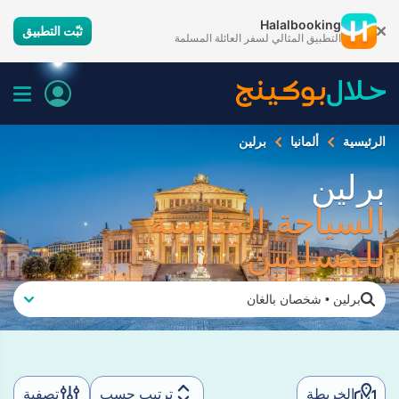
Halalbooking
ثبّت التطبيق
التطبيق المثالي لسفر العائلة المسلمة
الرئيسية
ألمانيا
برلين
برلين
السياحة المناسبة
للمسلمين
برلين
•
شخصان بالغان
الخريطة
ترتيب حسب
تصفية