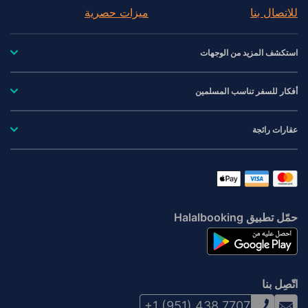
للاتصال بنا
ميزات حصرية
استكشف المزيد من الوجهات
أفكار للسفر تناسب المسلمين
عقارات رائجة
حمّل تطبيق Halalbooking
اتّصِل بنا
+1 (951) 438 7707