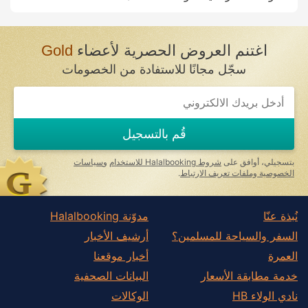
اغتنم العروض الحصرية لأعضاء
Gold
سجّل مجانًا للاستفادة من الخصومات
If
you
are
a
قُم بالتسجيل
human,
ignore
this
بتسجيلي، أوافق على
شروط Halalbooking للاستخدام
و
سياسات
field
الخصوصية وملفات تعريف الارتباط
.
نُبذة عنّا
مدوّنة Halalbooking
السفر والسياحة للمسلمين؟
أرشيف الأخبار
العمرة
أخبار موقعنا
خدمة مطابقة الأسعار
البيانات الصحفية
نادي الولاء HB
الوكالات