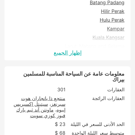
Batang Padang
Hilir Perak
Hulu Perak
Kampar
Kuala Kangsar
Larut, Matang and Selama
إظهار الجميع
Manjung
كريان
معلومات عامة عن السياحة المناسبة للمسلمين
بيراك
العقارات
301
العقارات الرائجة
منتجع ذا بانجاران هوت
سبرنغز
سيتيتل إكسبريس
إيبوه
ماونتن آند ثيم بارك
فيوز كوزي سويت
الحد الأدنى للسعر في الليلة
23 $
متوسط سعر الليلة الواحدة
68 $