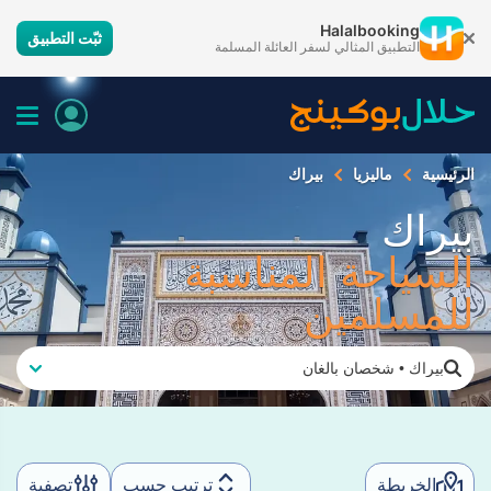
Halalbooking
ثبّت التطبيق
التطبيق المثالي لسفر العائلة المسلمة
الرئيسية
ماليزيا
بيراك
بيراك
السياحة المناسبة
للمسلمين
بيراك
•
شخصان بالغان
الخريطة
ترتيب حسب
تصفية