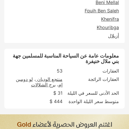
Beni Mellal
Fquih Ben Saleh
Khenifra
Khouribga
أزيلال
معلومات عامة عن السياحة المناسبة للمسلمين جهة
بني ملال خنيفرة
العقارات
53
العقارات الرائجة
منتجع الوديان
لو دومين
إم
برج الشلالات
الحد الأدنى للسعر في الليلة
31 $
متوسط سعر الليلة الواحدة
444 $
اغتنم العروض الحصرية لأعضاء
Gold