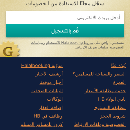
سجّل مجانًا للاستفادة من الخصومات
قُم بالتسجيل
بتسجيلي، أوافق على
شروط Halalbooking للاستخدام
و
سياسات
الخصوصية وملفات تعريف الارتباط
.
نُبذة عنّا
مدوّنة Halalbooking
السفر والسياحة للمسلمين؟
أرشيف الأخبار
العمرة
أخبار موقعنا
خدمة مطابقة الأسعار
البيانات الصحفية
نادي الولاء HB
الوكالات
مطابقة المستوى
إضافة العقار
شروط الحجز
وظائف في HB
الخصوصية وملفات الارتباط
كروز للمسافر المسلم