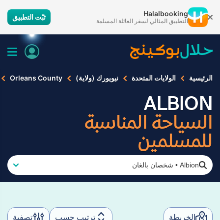
Halalbooking
ثبّت التطبيق
التطبيق المثالي لسفر العائلة المسلمة
الرئيسية
الولايات المتحدة
نيويورك (ولاية)
Orleans County
ALBION
السياحة المناسبة
للمسلمين
Albion
•
شخصان بالغان
الخريطة
ترتيب حسب
تصفية