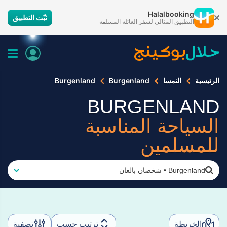
Halalbooking
ثبّت التطبيق
التطبيق المثالي لسفر العائلة المسلمة
الرئيسية
النمسا
Burgenland
Burgenland
BURGENLAND
السياحة المناسبة
للمسلمين
Burgenland
•
شخصان بالغان
الخريطة
ترتيب حسب
تصفية