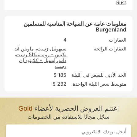
Rust
معلومات عامة عن السياحة المناسبة للمسلمين
Burgenland
العقارات
4
العقارات الرائجة
سيهوتيل رَست
ماونتن آند
يكيس - رومانتيكا5 رست
داس إيسيل - كلاينود إن
رست
الحد الأدنى للسعر في الليلة
185 $
متوسط سعر الليلة الواحدة
232 $
اغتنم العروض الحصرية لأعضاء
Gold
سجّل مجانًا للاستفادة من الخصومات