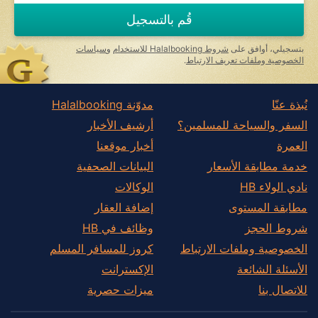
قُم بالتسجيل
بتسجيلي، أوافق على
شروط Halalbooking للاستخدام
و
سياسات
الخصوصية وملفات تعريف الارتباط
.
نُبذة عنّا
مدوّنة Halalbooking
السفر والسياحة للمسلمين؟
أرشيف الأخبار
العمرة
أخبار موقعنا
خدمة مطابقة الأسعار
البيانات الصحفية
نادي الولاء HB
الوكالات
مطابقة المستوى
إضافة العقار
شروط الحجز
وظائف في HB
الخصوصية وملفات الارتباط
كروز للمسافر المسلم
الأسئلة الشائعة
الإكسترانت
للاتصال بنا
ميزات حصرية