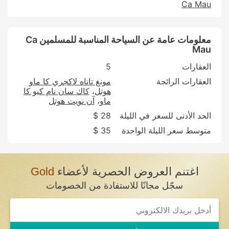
Ca Mau
معلومات عامة عن السياحة المناسبة للمسلمين Ca
Mau
العقارات
5
العقارات الرائجة
مونغ تاناه لاكجري كا ماو
هوتل
كاك سان نام كيو كا
ماو
آن نويت هوتل
الحد الأدنى للسعر في الليلة
28 $
متوسط سعر الليلة الواحدة
35 $
اغتنم العروض الحصرية لأعضاء
Gold
سجّل مجانًا للاستفادة من الخصومات
If
you
are
a