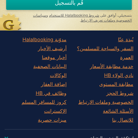
قُم بالتسجيل
human,
ignore
this
بتسجيلي، أوافق على
شروط Halalbooking للاستخدام
و
سياسات
field
الخصوصية وملفات تعريف الارتباط
.
نُبذة عنّا
مدوّنة Halalbooking
السفر والسياحة للمسلمين؟
أرشيف الأخبار
العمرة
أخبار موقعنا
خدمة مطابقة الأسعار
البيانات الصحفية
نادي الولاء HB
الوكالات
مطابقة المستوى
إضافة العقار
شروط الحجز
وظائف في HB
الخصوصية وملفات الارتباط
كروز للمسافر المسلم
الأسئلة الشائعة
الإكسترانت
للاتصال بنا
ميزات حصرية
استكشف المزيد من الوجهات