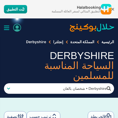
Halalbooking
ثبّت التطبيق
التطبيق المثالي لسفر العائلة المسلمة
الرئيسية
المملكة المتحدة
إنجلترا
Derbyshire
DERBYSHIRE
السياحة المناسبة
للمسلمين
Derbyshire
•
شخصان بالغان
الخريطة
ترتيب حسب
تصفية