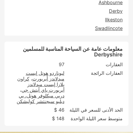
Ashbourne
Derby
Ilkeston
Swadlincote
معلومات عامة عن السياحة المناسبة للمسلمين
Derbyshire
العقارات
97
العقارات الرائجة
ليوناردو هوتل إيست
ميدلاندز أيربورت
كراون
بلازا إيست ميدلاندز
أيربورت باي آيتش جي
دربي ميكلوفر هوتل، بي
دبليو سيجنتشر كوليشكن
الحد الأدنى للسعر في الليلة
46 $
متوسط سعر الليلة الواحدة
148 $