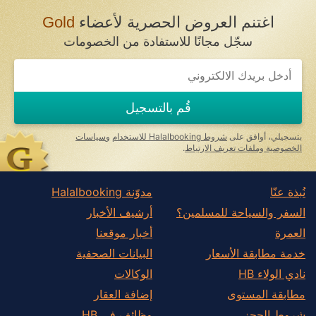
اغتنم العروض الحصرية لأعضاء
Gold
سجّل مجانًا للاستفادة من الخصومات
قُم بالتسجيل
بتسجيلي، أوافق على
شروط Halalbooking للاستخدام
و
سياسات
الخصوصية وملفات تعريف الارتباط
.
نُبذة عنّا
مدوّنة Halalbooking
السفر والسياحة للمسلمين؟
أرشيف الأخبار
العمرة
أخبار موقعنا
خدمة مطابقة الأسعار
البيانات الصحفية
نادي الولاء HB
الوكالات
مطابقة المستوى
إضافة العقار
شروط الحجز
وظائف في HB