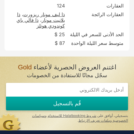
العقارات
124
العقارات الرائجة
ذا ليف مونار ريزورت
ذا
بلانيت مونار
ذا فالي باي
كوندودي هوتلز
الحد الأدنى للسعر في الليلة
25 $
متوسط سعر الليلة الواحدة
87 $
اغتنم العروض الحصرية لأعضاء
Gold
سجّل مجانًا للاستفادة من الخصومات
قُم بالتسجيل
بتسجيلي، أوافق على
شروط Halalbooking للاستخدام
و
سياسات
الخصوصية وملفات تعريف الارتباط
.