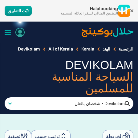
Halalbooking
ثبّت التطبيق
التطبيق المثالي لسفر العائلة المسلمة
الرئيسية
الهند
Kerala
All of Kerala
Devikolam
DEVIKOLAM
السياحة المناسبة
للمسلمين
Devikolam
•
شخصان بالغان
الخريطة
ترتيب حسب
تصفية