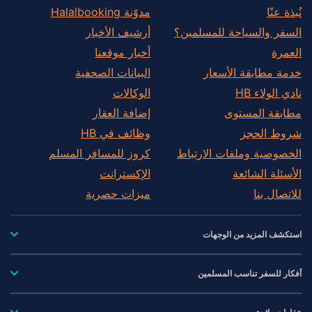
نُبذة عنّا
مدوّنة Halalbooking
السفر والسياحة للمسلمين؟
أرشيف الأخبار
العمرة
أخبار موقعنا
خدمة مطابقة الأسعار
البيانات الصحفية
نادي الولاء HB
الوكالات
مطابقة المستوى
إضافة العقار
شروط الحجز
وظائف في HB
الخصوصية وملفات الارتباط
كروز للمسافر المسلم
الأسئلة الشائعة
الإكسترانت
للاتصال بنا
ميزات حصرية
استكشف المزيد من الوجهات
أفكار للسفر تناسب المسلمين