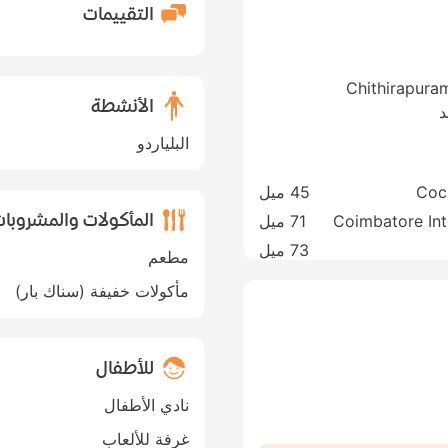
التقييمات
Chithirapura
الأنشطة
البلياردو
Coch
45 ميل
المأكولات والمشروبا
Coimbatore Int
71 ميل
73 ميل
مطعم
مأكولات خفيفة (سناك بار)
للأطفال
نادي الأطفال
غرفة للألعاب