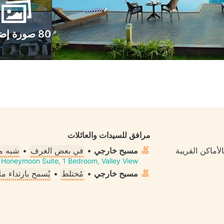
80 صورة إضافية
مرافق للسيدات والعائلات
لأماكن القريبة
مسبح خارجي
•
في بعض الغرف
•
شبه م
Honeymoon Suite, 1 Bedroom, Valley View
مسبح خارجي
•
مُختلط
•
يُسمح بارتداء 