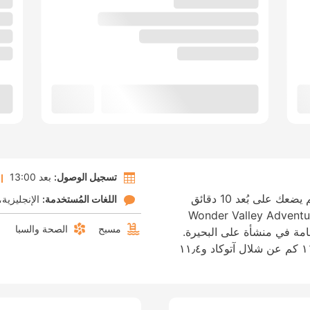
تسجيل الوصول:
بعد 13:00
إن موقع ذا ليف مونار ريزورت في ديفيكولم يضعك على بُعد 10 دقائق
اللغات المُستخدمة:
الإنجليزية
ينة ملاهي دريملاند وWonder Valley Adventure and
مسبح
الصحة والسبا
تع بالإقامة في منشأة على البحيرة.
هذا الفندق منشأة مناسبة للعائلات، تبعد ١١٫٢ كم عن شلال آتوكاد و١١٫٤