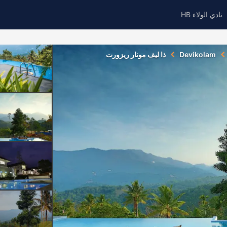
نادي الولاء HB
Devikolam
ذا ليف مونار ريزورت