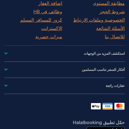
Seaton
مطابقة المستوى
إضافة العقار
شروط الحجز
Sidmouth
وظائف في HB
South Brent
الخصوصية وملفات الارتباط
كروز للمسافر المسلم
الأسئلة الشائعة
South Molton
الإكسترانت
للاتصال بنا
Tavistock
ميزات حصرية
Teignmouth
Tiverton
استكشف المزيد من الوجهات
Torquay
Torrington
أفكار للسفر تناسب المسلمين
Totnes
عقارات رائجة
Umberleigh
Winkleigh
Woolacombe
Yelverton
حمّل تطبيق Halalbooking