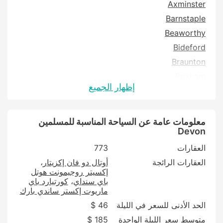
Axminster
Barnstaple
Beaworthy
Bideford
Braunton
Brixham
إظهار الجميع
Buckfastleigh
Bude
Budleigh Salterton
معلومات عامة عن السياحة المناسبة للمسلمين
Devon
Chulmleigh
العقارات
773
Colyton
العقارات الرائجة
أوتال دو فان إكزيتار
Crediton
إكسيتر روجيمونت هوتل
Cullompton
باي سنداي
كورتيارد باي
ماريوت إكستر ساندي بارك
Dartmouth
الحد الأدنى للسعر في الليلة
46 $
Dawlish
متوسط سعر الليلة الواحدة
185 $
Exeter