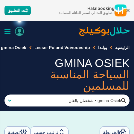
Halalbooking
ثبّت التطبيق
التطبيق المثالي لسفر العائلة المسلمة
الرئيسية
بولندا
Lesser Poland Voivodeship
gmina Osiek
GMINA OSIEK
السياحة المناسبة
للمسلمين
gmina Osiek
•
شخصان بالغان
الخريطة
ترتيب حسب
تصفية