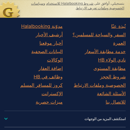
بتسجيلي، أوافق على
شروط Halalbooking للاستخدام
و
سياسات
الخصوصية وملفات تعريف الارتباط
.
نُبذة عنّا
مدوّنة Halalbooking
السفر والسياحة للمسلمين؟
أرشيف الأخبار
العمرة
أخبار موقعنا
خدمة مطابقة الأسعار
البيانات الصحفية
نادي الولاء HB
الوكالات
مطابقة المستوى
إضافة العقار
شروط الحجز
وظائف في HB
الخصوصية وملفات الارتباط
كروز للمسافر المسلم
الأسئلة الشائعة
الإكسترانت
للاتصال بنا
ميزات حصرية
استكشف المزيد من الوجهات