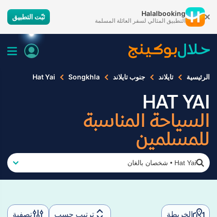
Halalbooking
ثبّت التطبيق
التطبيق المثالي لسفر العائلة المسلمة
الرئيسية
تايلاند
جنوب تايلاند
Songkhla
Hat Yai
HAT YAI
السياحة المناسبة
للمسلمين
Hat Yai
•
شخصان بالغان
الخريطة
ترتيب حسب
تصفية