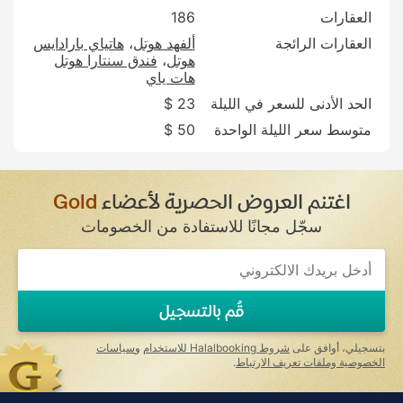
العقارات
186
العقارات الرائجة
ألفهد هوتل
هاتياي بارادايس
هوتل
فندق سنتارا هوتل
هات ياي
الحد الأدنى للسعر في الليلة
23 $
متوسط سعر الليلة الواحدة
50 $
اغتنم العروض الحصرية لأعضاء
Gold
سجّل مجانًا للاستفادة من الخصومات
قُم بالتسجيل
بتسجيلي، أوافق على
شروط Halalbooking للاستخدام
و
سياسات
الخصوصية وملفات تعريف الارتباط
.