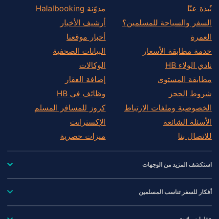
نُبذة عنّا
مدوّنة Halalbooking
السفر والسياحة للمسلمين؟
أرشيف الأخبار
العمرة
أخبار موقعنا
خدمة مطابقة الأسعار
البيانات الصحفية
نادي الولاء HB
الوكالات
مطابقة المستوى
إضافة العقار
شروط الحجز
وظائف في HB
الخصوصية وملفات الارتباط
كروز للمسافر المسلم
الأسئلة الشائعة
الإكسترانت
للاتصال بنا
ميزات حصرية
استكشف المزيد من الوجهات
أفكار للسفر تناسب المسلمين