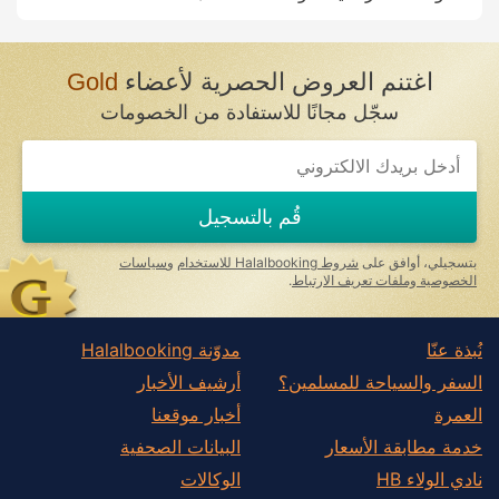
اغتنم العروض الحصرية لأعضاء
Gold
سجّل مجانًا للاستفادة من الخصومات
قُم بالتسجيل
بتسجيلي، أوافق على
شروط Halalbooking للاستخدام
و
سياسات
الخصوصية وملفات تعريف الارتباط
.
نُبذة عنّا
مدوّنة Halalbooking
السفر والسياحة للمسلمين؟
أرشيف الأخبار
العمرة
أخبار موقعنا
خدمة مطابقة الأسعار
البيانات الصحفية
نادي الولاء HB
الوكالات