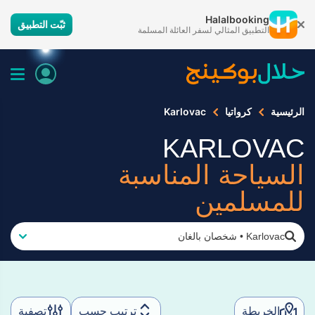
Halalbooking
ثبّت التطبيق
التطبيق المثالي لسفر العائلة المسلمة
الرئيسية
كرواتيا
Karlovac
KARLOVAC
السياحة المناسبة
للمسلمين
Karlovac
•
شخصان بالغان
الخريطة
ترتيب حسب
تصفية