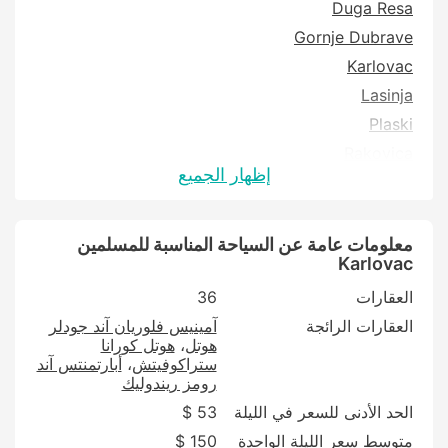
Duga Resa
Gornje Dubrave
Karlovac
Lasinja
Plaski
Rakovica
إظهار الجميع
Ribnik
Slunj
معلومات عامة عن السياحة المناسبة للمسلمين
Karlovac
العقارات
36
العقارات الرائجة
آمينيس فلوريان آند جودلر
هوتل
هوتل كورانا
ستراكوفيتش
أبارتمنتس آند
رومز ريندوليك
الحد الأدنى للسعر في الليلة
53 $
متوسط سعر الليلة الواحدة
150 $