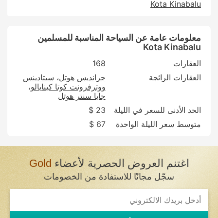
Kota Kinabalu
معلومات عامة عن السياحة المناسبة للمسلمين
Kota Kinabalu
العقارات
168
العقارات الرائجة
جرانديس هوتل
سيتادينس
ووترفرونت كوتا كينابالو
جايا سنتر هوتل
الحد الأدنى للسعر في الليلة
23 $
متوسط سعر الليلة الواحدة
67 $
اغتنم العروض الحصرية لأعضاء
Gold
سجّل مجانًا للاستفادة من الخصومات
If
you
are
a