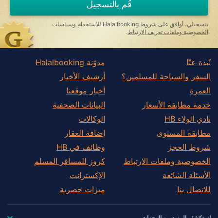
قُم بالتسجيل
human,
ignore
this
بتسجيلي، أوافق على
شروط Halalbooking للاستخدام
و
سياسات
field
الخصوصية وملفات تعريف الارتباط
.
نُبذة عنّا
مدوّنة Halalbooking
السفر والسياحة للمسلمين؟
أرشيف الأخبار
العمرة
أخبار موقعنا
خدمة مطابقة الأسعار
البيانات الصحفية
نادي الولاء HB
الوكالات
مطابقة المستوى
إضافة العقار
شروط الحجز
وظائف في HB
الخصوصية وملفات الارتباط
كروز للمسافر المسلم
الأسئلة الشائعة
الإكسترانت
للاتصال بنا
ميزات حصرية
استكشف المزيد من الوجهات