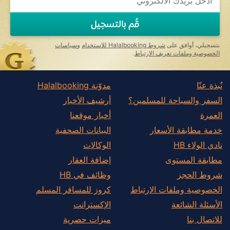
you
are
a
قُم بالتسجيل
human,
ignore
this
بتسجيلي، أوافق على
شروط Halalbooking للاستخدام
و
سياسات
field
الخصوصية وملفات تعريف الارتباط
.
نُبذة عنّا
مدوّنة Halalbooking
السفر والسياحة للمسلمين؟
أرشيف الأخبار
العمرة
أخبار موقعنا
خدمة مطابقة الأسعار
البيانات الصحفية
نادي الولاء HB
الوكالات
مطابقة المستوى
إضافة العقار
شروط الحجز
وظائف في HB
الخصوصية وملفات الارتباط
كروز للمسافر المسلم
الأسئلة الشائعة
الإكسترانت
للاتصال بنا
ميزات حصرية