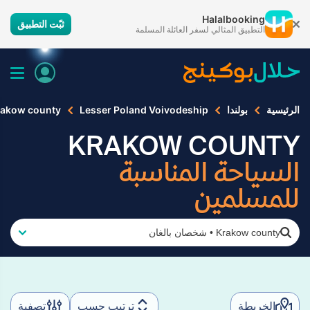
Halalbooking
ثبّت التطبيق
التطبيق المثالي لسفر العائلة المسلمة
الرئيسية
بولندا
Lesser Poland Voivodeship
rakow county
KRAKOW COUNTY
السياحة المناسبة
للمسلمين
Krakow county
•
شخصان بالغان
الخريطة
ترتيب حسب
تصفية