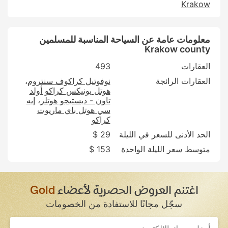
Krakow
معلومات عامة عن السياحة المناسبة للمسلمين
Krakow county
العقارات
493
العقارات الرائجة
نوفوتيل كراكوف سنتروم
هوتل يونيكس كراكو أولد
تاون - ديستيجو هوتلز
إيه
سي هوتل باي ماريوت
كراكو
الحد الأدنى للسعر في الليلة
29 $
متوسط سعر الليلة الواحدة
153 $
اغتنم العروض الحصرية لأعضاء
Gold
سجّل مجانًا للاستفادة من الخصومات
If