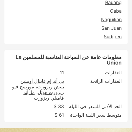
Bauang
Caba
Naguilian
San Juan
Sudipen
معلومات عامة عن السياحة المناسبة للمسلمين La
Union
العقارات
11
العقارات الرائجة
بي أند إم فاينال أوبشن
بيتش ريزورت
مورنينج فيو
ريزورت هوتل
ماراند
فاميلي ريزورت
الحد الأدنى للسعر في الليلة
33 $
متوسط سعر الليلة الواحدة
61 $