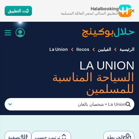
Halalbooking
ثبّت التطبيق
التطبيق المثالي لسفر العائلة المسلمة
الرئيسية
الفيلبين
Ilocos
La Union
LA UNION
السياحة المناسبة
للمسلمين
La Union
•
شخصان بالغان
الخريطة
ترتيب حسب
تصفية