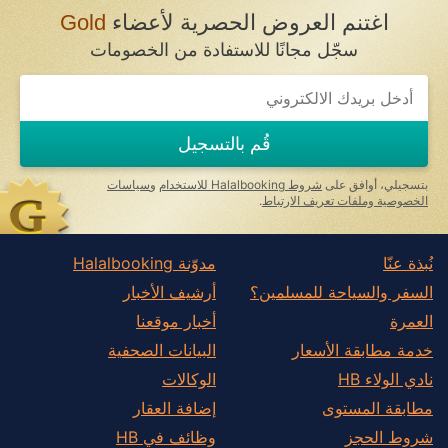
اغتنم العروض الحصرية لأعضاء
Gold
سجّل مجانًا للاستفادة من الخصومات
If
you
are
a
قُم بالتسجيل
human,
ignore
this
بتسجيلي، أوافق على
شروط Halalbooking للاستخدام
و
سياسات
field
الخصوصية وملفات تعريف الارتباط
.
نُبذة عنّا
مدوّنة Halalbooking
السفر والسياحة للمسلمين؟
أرشيف الأخبار
العمرة
أخبار موقعنا
خدمة مطابقة الأسعار
البيانات الصحفية
نادي الولاء HB
الوكالات
مطابقة المستوى
إضافة العقار
شروط الحجز
وظائف في HB