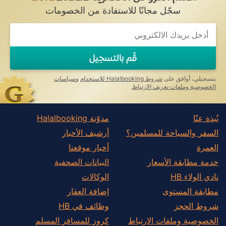
سجّل مجانًا للاستفادة من الخصومات
قُم بالتسجيل
بتسجيلي، أوافق على
شروط Halalbooking للاستخدام
و
سياسات
الخصوصية وملفات تعريف الارتباط
.
نُبذة عنّا
مدوّنة Halalbooking
السفر والسياحة للمسلمين؟
أرشيف الأخبار
العمرة
أخبار موقعنا
خدمة مطابقة الأسعار
البيانات الصحفية
نادي الولاء HB
الوكالات
مطابقة المستوى
إضافة العقار
شروط الحجز
وظائف في HB
الخصوصية وملفات الارتباط
كروز للمسافر المسلم