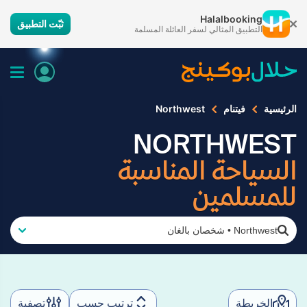
Halalbooking
ثبّت التطبيق
التطبيق المثالي لسفر العائلة المسلمة
الرئيسية
فيتنام
Northwest
NORTHWEST
السياحة المناسبة
للمسلمين
Northwest
•
شخصان بالغان
الخريطة
ترتيب حسب
تصفية