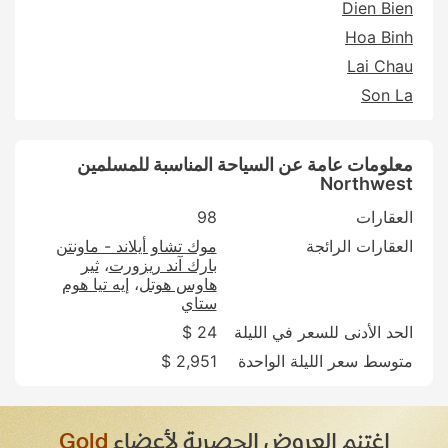
Dien Bien
Hoa Binh
Lai Chau
Son La
معلومات عامة عن السياحة المناسبة للمسلمين
Northwest
العقارات
98
العقارات الرائجة
موك تشاو أيلاند - ماونتن
بارك آند ريزورت
ثير
هاوس هوتل
إيه تيا هوم
ستاي
الحد الأدنى للسعر في الليلة
24 $
متوسط سعر الليلة الواحدة
2,951 $
اغتنم العروض الحصرية لأعضاء
Gold