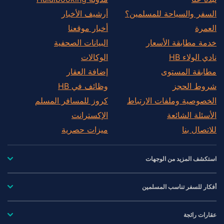
السفر والسياحة للمسلمين؟
أرشيف الأخبار
العمرة
أخبار موقعنا
خدمة مطابقة الأسعار
البيانات الصحفية
نادي الولاء HB
الوكالات
مطابقة المستوى
إضافة العقار
شروط الحجز
وظائف في HB
الخصوصية وملفات الارتباط
كروز للمسافر المسلم
الأسئلة الشائعة
الإكسترانت
للاتصال بنا
ميزات حصرية
استكشف المزيد من الوجهات
أفكار للسفر تناسب المسلمين
عقارات رائجة