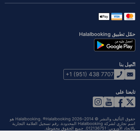
حمّل تطبيق Halalbooking
اتّصِل بنا
+1 (951) 438 7707
تابعنا على
حقوق التأليف والنشر © 2014–2026 Halalbooking. ®Halalbooking هو
اسم تجاري لشركة Halalbooking المحدودة. رقم تسجيل العلامة التجارية
بالاتحاد الأوروبي: 012136751. جميع الحقوق محفوظة.