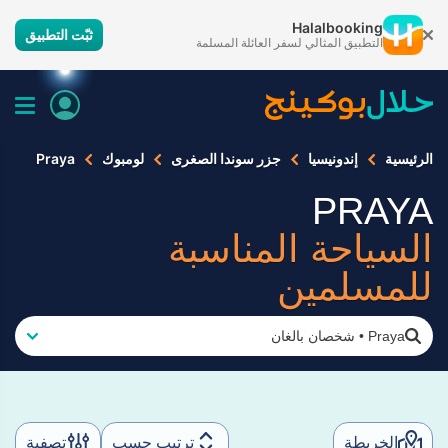
Halalbooking
ثبّت التطبيق
التطبيق المثالي لسفر العائلة المسلمة
الرئيسية
إندونيسيا
جزر سوندا الصغرى
لومبوك
Praya
PRAYA
السياحة المناسبة
للمسلمين
Praya
•
شخصان بالغان
الخريطة
ترتيب حسب
تصفية