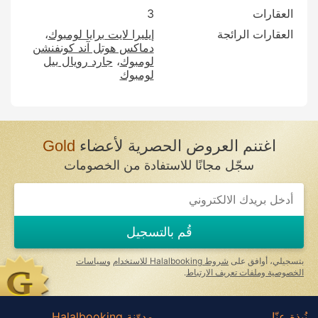
العقارات
3
العقارات الرائجة
إيليرا لايت برايا لومبوك
دماكس هوتل آند كونفنشن
لومبوك
جارد رويال بيل
لومبوك
اغتنم العروض الحصرية لأعضاء
Gold
سجّل مجانًا للاستفادة من الخصومات
If
you
are
a
قُم بالتسجيل
human,
ignore
this
بتسجيلي، أوافق على
شروط Halalbooking للاستخدام
و
سياسات
field
الخصوصية وملفات تعريف الارتباط
.
نُبذة عنّا
مدوّنة Halalbooking