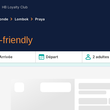
HB Loyalty Club
 Sonde
Lombok
Praya
friendly
Arrivée
Départ
2 adultes