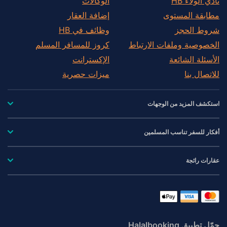
نادي الولاء HB
الوكالات
Yashio
مطابقة المستوى
إضافة العقار
Yorii
شروط الحجز
وظائف في HB
Yoshimi
الخصوصية وملفات الارتباط
كروز للمسافر المسلم
الأسئلة الشائعة
الإكسترانت
للاتصال بنا
ميزات حصرية
استكشف المزيد من الوجهات
أفكار للسفر تناسب المسلمين
عقارات رائجة
حمّل تطبيق Halalbooking