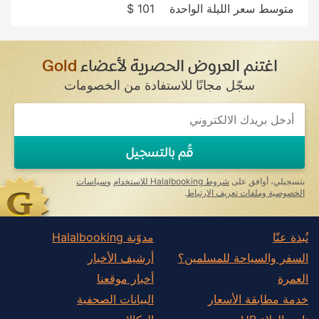
متوسط سعر الليلة الواحدة
101 $
Kumagaya
Minano
Misato
اغتنم العروض الحصرية لأعضاء
Gold
Moroyama
سجّل مجانًا للاستفادة من الخصومات
Nagatoro
If
Namegawa
you
are
Ogano
a
قُم بالتسجيل
human,
Saitama
ignore
this
Shiki
بتسجيلي، أوافق على
شروط Halalbooking للاستخدام
و
سياسات
field
الخصوصية وملفات تعريف الارتباط
.
Soka
Toda
نُبذة عنّا
مدوّنة Halalbooking
Tokorozawa
السفر والسياحة للمسلمين؟
أرشيف الأخبار
Tsurugashima
العمرة
أخبار موقعنا
Wako
خدمة مطابقة الأسعار
البيانات الصحفية
Warabi