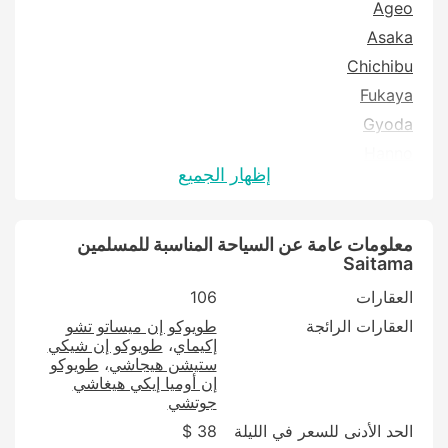
Ageo
Asaka
Chichibu
Fukaya
Gyoda
Hanno
إظهار الجميع
Hanyu
Hidaka
Higashimatsuyama
معلومات عامة عن السياحة المناسبة للمسلمين
Saitama
Honjo
العقارات
106
Kasukabe
العقارات الرائجة
طويوكو إن ميساتو تشو
Kawaguchi
إكيماي
طويوكو إن شيكي
Kitamoto
ستيشن هيجاشي
طويوكو
إن أوميا إيكي هيغاشي
Konosu
جوتشي
Koshigaya
الحد الأدنى للسعر في الليلة
38 $
Kuki