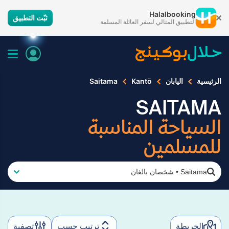
Halalbooking
ثبّت التطبيق
التطبيق المثالي لسفر العائلة المسلمة
الرئيسية
اليابان
Kantō
Saitama
SAITAMA
السياحة المناسبة
للمسلمين
Saitama
•
شخصان بالغان
الخريطة
ترتيب حسب
تصفية