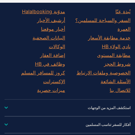
نُبذة عنّا
مدوّنة Halalbooking
السفر والسياحة للمسلمين؟
أرشيف الأخبار
العمرة
أخبار موقعنا
خدمة مطابقة الأسعار
البيانات الصحفية
نادي الولاء HB
الوكالات
مطابقة المستوى
إضافة العقار
شروط الحجز
وظائف في HB
الخصوصية وملفات الارتباط
كروز للمسافر المسلم
الأسئلة الشائعة
الإكسترانت
للاتصال بنا
ميزات حصرية
استكشف المزيد من الوجهات
أفكار للسفر تناسب المسلمين