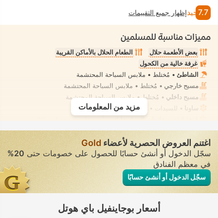
7.7
جيد
إظهار جميع التقييمات
مميزات مناسبة للمسلمين
بعض الأطعمة حلال
الطعام الحلال بالأماكن القريبة
غرفة خالية من الكحول
الشاطئ
• مُختلط • ملابس السباحة المحتشمة
مسبح خارجي
• مُختلط • ملابس السباحة المحتشمة
مسبح داخلي
• مُختلط • ملابس السباحة المحتشمة
مزيد من المعلومات
ساونا
• للسيدات • معزول تمامًا
غرفة لتقديم علاجات السبا، تدليك
• تأجير خاص • معزول تمامًا
اغتنم العروض الحصرية لأعضاء
Gold
سجّل الدخول أو أنشئ حسابًا للحصول على خصومات حتى
20%
في معظم الفنادق
سجّل الدخول أو أنشئ حسابًا
أسعار بوجاينفيل باي هوتل