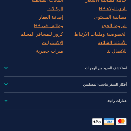
نادي الولاء HB
الوكالات
مطابقة المستوى
إضافة العقار
شروط الحجز
وظائف في HB
الخصوصية وملفات الارتباط
كروز للمسافر المسلم
الأسئلة الشائعة
الإكسترانت
للاتصال بنا
ميزات حصرية
استكشف المزيد من الوجهات
أفكار للسفر تناسب المسلمين
عقارات رائجة