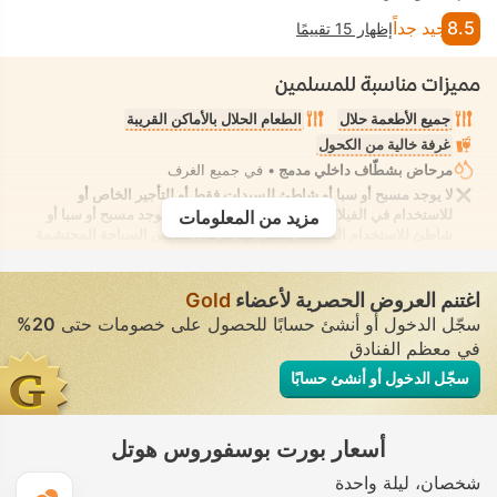
8.5
جيد جداً
إظهار 15 تقييمًا
مميزات مناسبة للمسلمين
جميع الأطعمة حلال
الطعام الحلال بالأماكن القريبة
غرفة خالية من الكحول
مرحاض بشطّاف داخلي مدمج
• في جميع الغرف
لا يوجد مسبح أو سبا أو شاطئ للسيدات فقط أو للتأجير الخاص أو
للاستخدام في الفيلا/الغرفة يوفر الانعزال التام. لا يوجد مسبح أو سبا أو
مزيد من المعلومات
شاطئ للاستخدام المُختلط يُسمح فيه بارتداء ملابس السباحة المحتشمة
اغتنم العروض الحصرية لأعضاء
Gold
سجّل الدخول أو أنشئ حسابًا للحصول على خصومات حتى
20%
في معظم الفنادق
سجّل الدخول أو أنشئ حسابًا
أسعار بورت بوسفوروس هوتل
شخصان
ليلة واحدة