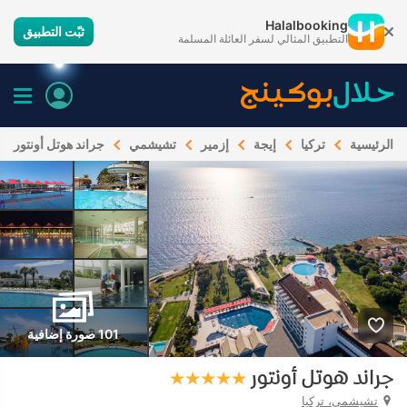
Halalbooking
ثبّت التطبيق
التطبيق المثالي لسفر العائلة المسلمة
الرئيسية
تركيا
إيجة
إزمير
تشيشمي
جراند هوتل أونتور
101 صورة إضافية
جراند هوتل أونتور
تشيشمي، تركيا