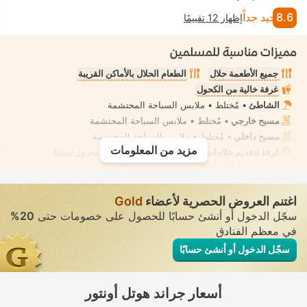
8.6
جيد جداً
إظهار 12 تقييمًا
مميزات مناسبة للمسلمين
جميع الأطعمة حلال
الطعام الحلال بالأماكن القريبة
غرفة خالية من الكحول
الشاطئ
• مُختلط • ملابس السباحة المحتشمة
مسبح خارجي
• مُختلط • ملابس السباحة المحتشمة
مسبح داخلي
• مُختلط • ملابس السباحة المحتشمة
مزيد من المعلومات
غرفة لتقديم علاجات السبا، تدليك
• تأجير خاص • معزول تمامًا
مرحاض بشطّاف داخلي مدمج
• في بعض الغرف
اغتنم العروض الحصرية لأعضاء
Gold
سجّل الدخول أو أنشئ حسابًا للحصول على خصومات حتى
20%
في معظم الفنادق
سجّل الدخول أو أنشئ حسابًا
أسعار جراند هوتل أونتور