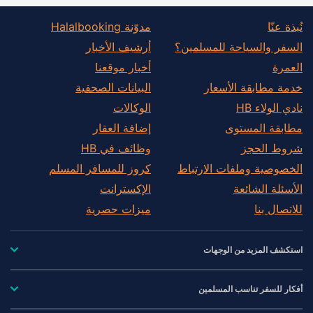
نُبذة عنّا
مدوّنة Halalbooking
السفر والسياحة للمسلمين؟
أرشيف الأخبار
العمرة
أخبار موقعنا
خدمة مطابقة الأسعار
البيانات الصحفية
نادي الولاء HB
الوكالات
مطابقة المستوى
إضافة العقار
شروط الحجز
وظائف في HB
الخصوصية وملفات الارتباط
كروز للمسافر المسلم
الأسئلة الشائعة
الإكسترانت
للاتصال بنا
ميزات حصرية
استكشف المزيد من الوجهات
أفكار للسفر تناسب المسلمين