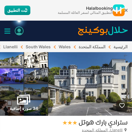
Halalbooking
ثبّت التطبيق
التطبيق المثالي لسفر العائلة المسلمة
الرئيسية
المملكة المتحدة
Wales
South Wales
Llanelli
34 صورة إضافية
سترادي بارك هوتل
Llanelli، المملكة المتحدة