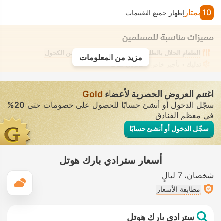
10
ممتاز
إظهار جميع التقييمات
مميزات مناسبة للمسلمين
الطعام الحلال بالطلب المُسبق
غرفة خالية من الكحول
مزيد من المعلومات
تدليك
• تأجير خاص • معزول تمامًا
اغتنم العروض الحصرية لأعضاء
Gold
سجّل الدخول أو أنشئ حسابًا للحصول على خصومات حتى
20%
في معظم الفنادق
سجّل الدخول أو أنشئ حسابًا
أسعار سترادي بارك هوتل
شخصان
7 ليالٍ
ال
مطابقة الأسعار
سترادي بارك هوتل