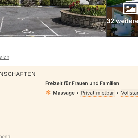
32 weitere
reich
ENSCHAFTEN
Freizeit für Frauen und Familien
Massage
•
Privat mietbar
•
Vollstä
ehend