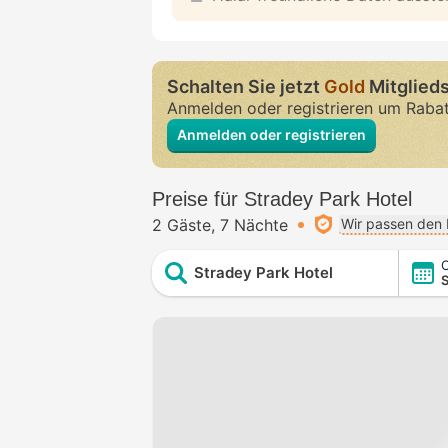
Schalten Sie jetzt
Gold
Mitglieds
Anmelden oder registrieren um Raba
Anmelden oder registrieren
Preise für Stradey Park Hotel
2 Gäste
7 Nächte
Wir passen den 
C
Stradey Park Hotel
S