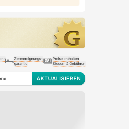
ien-
Zimmereignungs-
Preise enthalten
garantie
Steuern & Gebühren
AKTUALISIEREN
ene