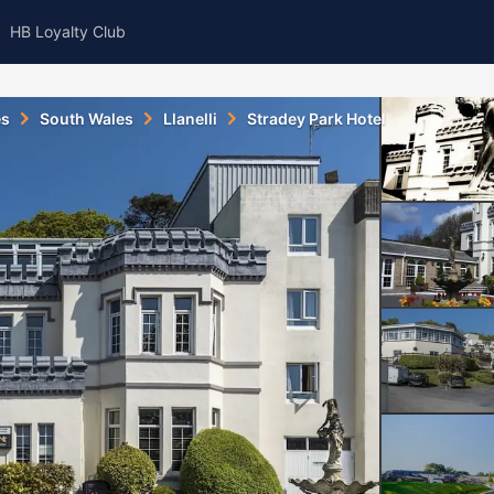
HB Loyalty Club
es
South Wales
Llanelli
Stradey Park Hotel