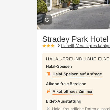
Stradey Park Hotel
Llanelli, Vereinigtes König
stars: 3
HALAL-FREUNDLICHE EIG
Halal-Speisen
Halal-Speisen auf Anfrage
Alkoholfreie Bereiche
Alkoholfreies Zimmer
Bidet-Ausstattung
Halal-freundliche Daten ausst