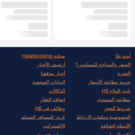
نُبذة عنّا
مدوّنة Halalbooking
السفر والسياحة للمسلمين؟
أرشيف الأخبار
العمرة
أخبار موقعنا
خدمة مطابقة الأسعار
البيانات الصحفية
نادي الولاء HB
الوكالات
مطابقة المستوى
إضافة العقار
شروط الحجز
وظائف في HB
الخصوصية وملفات الارتباط
كروز للمسافر المسلم
الأسئلة الشائعة
الإكسترانت
للاتصال بنا
ميزات حصرية