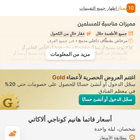
10
ممتاز
إظهار جميع التقييمات
مميزات مناسبة للمسلمين
جميع الأطعمة حلال
عقار خالٍ من الكحول
مرحاض بشطّاف داخلي مدمج
• في جميع الغرف
لا يوجد مسبح أو سبا أو شاطئ للسيدات فقط أو للتأجير الخاص أو
للاستخدام في الفيلا/الغرفة يوفر الانعزال التام. لا يوجد مسبح أو سبا أو
مزيد من المعلومات
شاطئ للاستخدام المُختلط يُسمح فيه بارتداء ملابس السباحة المحتشمة
اغتنم العروض الحصرية لأعضاء
Gold
سجّل الدخول أو أنشئ حسابًا للحصول على خصومات حتى
20%
في معظم الفنادق
سجّل الدخول أو أنشئ حسابًا
أسعار فاتما هانيم كوناجي ألاكاتي
شخصان
ليلة واحدة
ال
مطابقة الأسعار