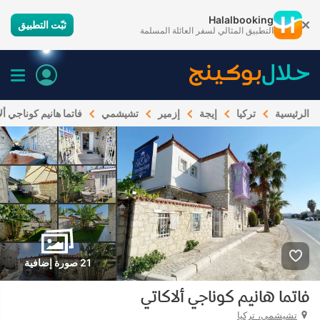
Halalbooking
ثبّت التطبيق
التطبيق المثالي لسفر العائلة المسلمة
الرئيسية
تركيا
إيجة
إزمير
تشيشمي
فاتما هانيم كوناجي أل
21 صورة إضافية
فاتما هانيم كوناجي ألاكاتي
تشيشمي، تركيا