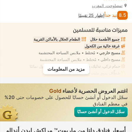
تمصلوحت، المغرب
8.5
جيد جداً
إظهار 25 تقييمًا
مميزات مناسبة للمسلمين
جميع الأطعمة حلال
الطعام الحلال بالأماكن القريبة
غرفة خالية من الكحول
مسبح خارجي
• مُختلط • ملابس السباحة المحتشمة
مسبح داخلي
• مُختلط • ملابس السباحة المحتشمة
حمام تركي، تدليك، سولاريوم
• تأجير خاص • معزول تمامًا
مزيد من المعلومات
شطّاف يدوي مثبت
• في جميع الغرف
اغتنم العروض الحصرية لأعضاء
Gold
سجّل الدخول أو أنشئ حسابًا للحصول على خصومات حتى
20%
في معظم الفنادق
سجّل الدخول أو أنشئ حسابًا
أسعار فنادق دلتا من ماريوت™ مراكش إيدن أندالو