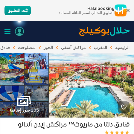
Halalbooking
ثبّت التطبيق
التطبيق المثالي لسفر العائلة المسلمة
الرئيسية
المغرب
مراكش آسفي
الحوز
تمصلوحت
فنادق 
205 صور إضافية
فنادق دلتا من ماريوت™ مراكش إيدن أندالو