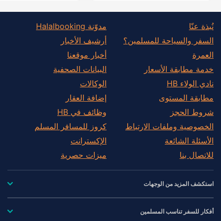
نُبذة عنّا
مدوّنة Halalbooking
السفر والسياحة للمسلمين؟
أرشيف الأخبار
العمرة
أخبار موقعنا
خدمة مطابقة الأسعار
البيانات الصحفية
نادي الولاء HB
الوكالات
مطابقة المستوى
إضافة العقار
شروط الحجز
وظائف في HB
الخصوصية وملفات الارتباط
كروز للمسافر المسلم
الأسئلة الشائعة
الإكسترانت
للاتصال بنا
ميزات حصرية
استكشف المزيد من الوجهات
أفكار للسفر تناسب المسلمين