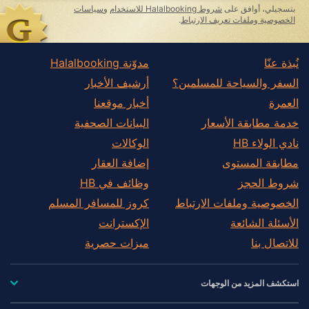
بتسجيلي، أوافق على
شروط Halalbooking للاستخدام
و
سياسات
الخصوصية وملفات تعريف الارتباط
.
نُبذة عنّا
مدوّنة Halalbooking
السفر والسياحة للمسلمين؟
أرشيف الأخبار
العمرة
أخبار موقعنا
خدمة مطابقة الأسعار
البيانات الصحفية
نادي الولاء HB
الوكالات
مطابقة المستوى
إضافة العقار
شروط الحجز
وظائف في HB
الخصوصية وملفات الارتباط
كروز للمسافر المسلم
الأسئلة الشائعة
الإكسترانت
للاتصال بنا
ميزات حصرية
استكشف المزيد من الوجهات