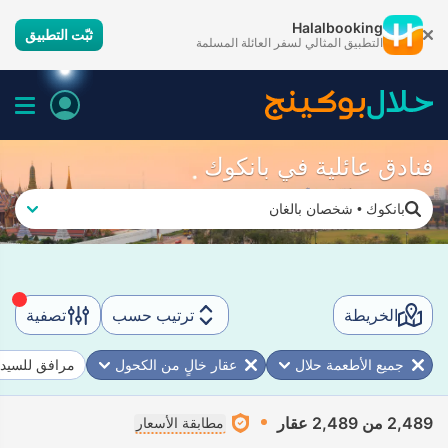
Halalbooking
ثبّت التطبيق
التطبيق المثالي لسفر العائلة المسلمة
فنادق عائلية في بانكوك
بانكوك
•
شخصان بالغان
الخريطة
ترتيب حسب
تصفية
جميع الأطعمة حلال
عقار خالٍ من الكحول
مرافق للسيدا
2,489 من 2,489 عقار
مطابقة الأسعار