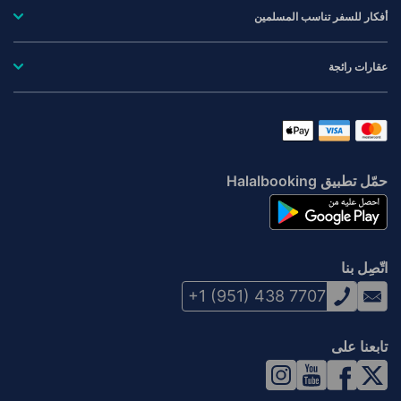
أفكار للسفر تناسب المسلمين
عقارات رائجة
حمّل تطبيق Halalbooking
اتّصِل بنا
+1 (951) 438 7707
تابعنا على