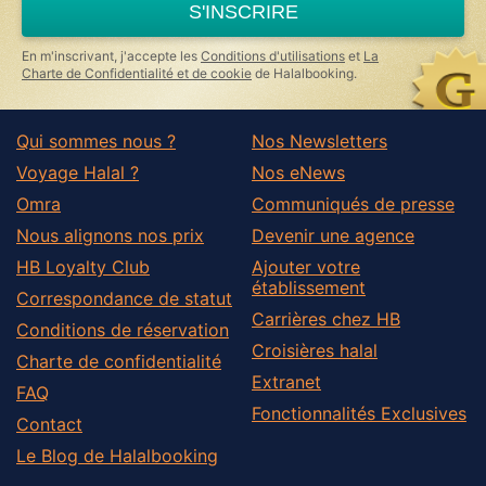
S'INSCRIRE
En m'inscrivant, j'accepte les
Conditions d'utilisations
et
La
Charte de Confidentialité et de cookie
de Halalbooking.
Qui sommes nous ?
Nos Newsletters
Voyage Halal ?
Nos eNews
Omra
Communiqués de presse
Nous alignons nos prix
Devenir une agence
HB Loyalty Club
Ajouter votre
établissement
Correspondance de statut
Carrières chez HB
Conditions de réservation
Croisières halal
Charte de confidentialité
Extranet
FAQ
Fonctionnalités Exclusives
Contact
Le Blog de Halalbooking