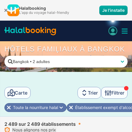
Halalbooking
Je l'installe
L'app du voyage halal-friendly
HÔTELS FAMILIAUX À BANGKOK
Bangkok
•
2 adultes
Carte
Trier
Filtrer
Toute la nourriture halal
Établissement exempt d'alcoo
2 489 sur 2 489 établissements
Nous alignons nos prix