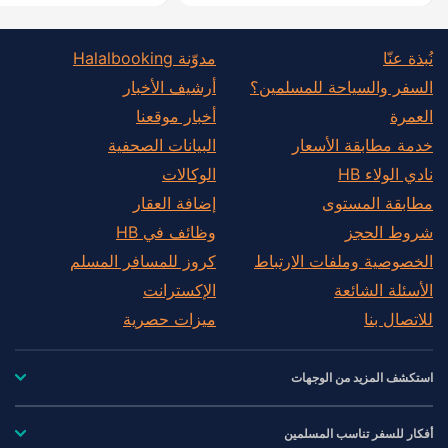
نُبذة عنّا
مدوّنة Halalbooking
السفر والسياحة للمسلمين؟
أرشيف الأخبار
العمرة
أخبار موقعنا
خدمة مطابقة الأسعار
البيانات الصحفية
نادي الولاء HB
الوكالات
مطابقة المستوى
إضافة العقار
شروط الحجز
وظائف في HB
الخصوصية وملفات الارتباط
كروز للمسافر المسلم
الأسئلة الشائعة
الإكسترانت
للاتصال بنا
ميزات حصرية
استكشف المزيد من الوجهات
أفكار للسفر تناسب المسلمين