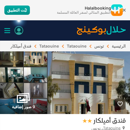
Halalbooking
ثبّت التطبيق
التطبيق المثالي لسفر العائلة المسلمة
الرئيسية
تونس
Tataouine
Tataouine
فندق أميلكار
9 صور إضافية
فندق أميلكار
Tataouine، تونس