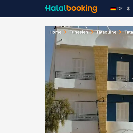
DE
$
Home
Tunesien
Tataouine
Tat