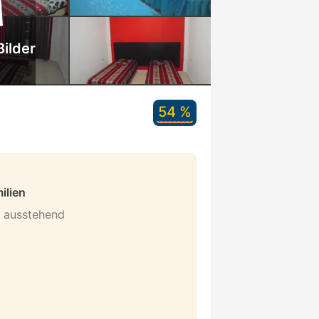
Bilder
54 %
ilien
n ausstehend