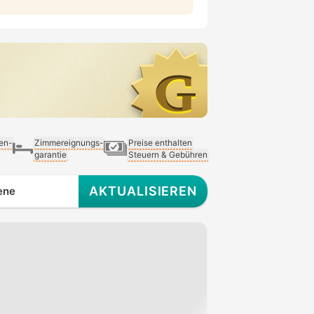
ien-
Zimmereignungs-
Preise enthalten
garantie
Steuern & Gebühren
AKTUALISIEREN
ene