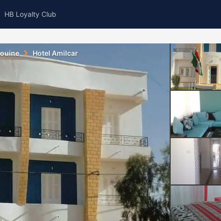
HB Loyalty Club
aouine
Hotel Amilcar