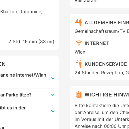
Restaurant
Khattab, Tataouine,
ALLGEMEINE EIN
Gemeinschaftsraum/TV B
,
2 Std. 16 min (
83 mi
)
INTERNET
Wlan
EN
KUNDENSERVICE
24 Stunden Rezeption, 
car eine Internet/Wlan
WICHTIGE HINW
car Parkplätze?
Bitte kontaktiere die Un
bt es in der
der Anreise, um den Chec
im Voraus mit der Unterk
Anreise nach 00:00 Uhr p
car