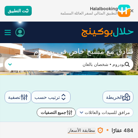
Halalbooking
ثبّت التطبيق
التطبيق المثالي لسفر العائلة المسلمة
فنادق مع مسبح خاص في بودروم
بودروم
•
شخصان بالغان
الخريطة
ترتيب حسب
تصفية
مرافق للسيدات والعائلات
جميع التصفيات
484 عقارًا
مطابقة الأسعار