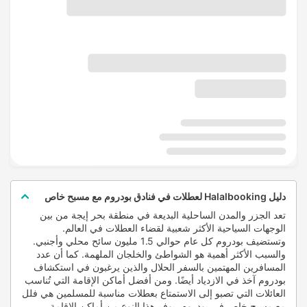
دليل Halalbooking لعطلات في فنادق بودروم مع مسبح خاص
تعد الجزر والمدن الساحلية البديعة في منطقة بحر إيجة من بين
الوجهات السياحية الأكثر شعبية لقضاء العطلات في العالم.
وتستضيف بودروم كل عام حوالي 1.5 مليون سائح محلي وأجنبي.
والسبب الأكثر أهمية هو الشواطئ والخلجان الملهمة. كما أن عدد
المسافرين المهتمين بالسفر الحلال والذين يرغبون في استكشاف
بودروم آخذ في الازدياد أيضًا. ومن أفضل أماكن الإقامة التي تُناسب
العائلات التي تصبو إلى الاستمتاع بعطلات مناسبة للمسلمين هي فلل
مع مسبح خاص في بودروم. يوفر هذا النوع من أماكن الإقامة