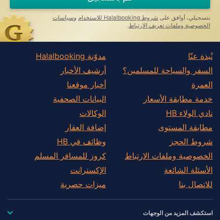
بتسجيلي، أوافق على
شروط Halalbooking للاستخدام
و
سياسات
الخصوصية وملفات تعريف الارتباط
.
نُبذة عنّا
مدوّنة Halalbooking
السفر والسياحة للمسلمين؟
أرشيف الأخبار
العمرة
أخبار موقعنا
خدمة مطابقة الأسعار
البيانات الصحفية
نادي الولاء HB
الوكالات
مطابقة المستوى
إضافة العقار
شروط الحجز
وظائف في HB
الخصوصية وملفات الارتباط
كروز للمسافر المسلم
الأسئلة الشائعة
الإكسترانت
للاتصال بنا
ميزات حصرية
استكشف المزيد من الوجهات