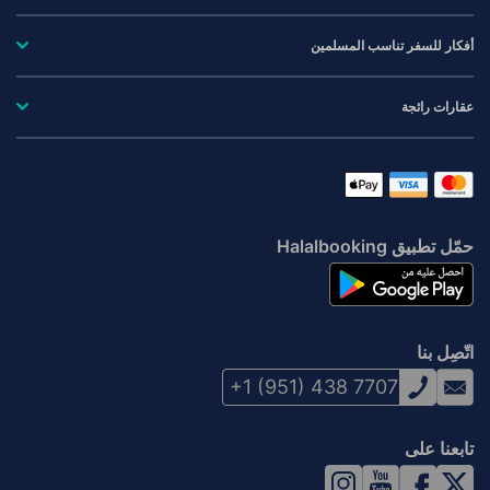
أفكار للسفر تناسب المسلمين
عقارات رائجة
حمّل تطبيق Halalbooking
اتّصِل بنا
+1 (951) 438 7707
تابعنا على