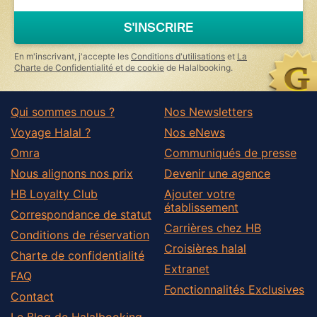
are
a
S'INSCRIRE
human,
ignore
this
En m'inscrivant, j'accepte les
Conditions d'utilisations
et
La
field
Charte de Confidentialité et de cookie
de Halalbooking.
Qui sommes nous ?
Nos Newsletters
Voyage Halal ?
Nos eNews
Omra
Communiqués de presse
Nous alignons nos prix
Devenir une agence
HB Loyalty Club
Ajouter votre
établissement
Correspondance de statut
Carrières chez HB
Conditions de réservation
Croisières halal
Charte de confidentialité
Extranet
FAQ
Fonctionnalités Exclusives
Contact
Le Blog de Halalbooking