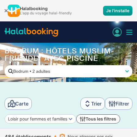
Halalbooking
Je l'installe
L'app du voyage halal-friendly
BODRUM : HÔTELS MUSLIM-
FRIENDLY AVEC PISCINE
Bodrum
•
2 adultes
Carte
Trier
Filtrer
Loisir pour femmes et familles
Tous les filtres
484 établissements
Nous alignons nos prix