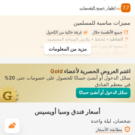
7.7
جيد
إظهار جميع التقييمات
مميزات مناسبة للمسلمين
جميع الأطعمة حلال
غرفة خالية من الكحول
الشاطئ
• مُختلط • ملابس السباحة المحتشمة
مسبح خارجي
• مُختلط • ملابس السباحة المحتشمة
مزيد من المعلومات
شطّاف يدوي مثبت
• في جميع الغرف
اغتنم العروض الحصرية لأعضاء
Gold
سجّل الدخول أو أنشئ حسابًا للحصول على خصومات حتى
20%
في معظم الفنادق
سجّل الدخول أو أنشئ حسابًا
أسعار فندق وسبا أويسيس
شخصان
ليلة واحدة
ال
مطابقة الأسعار