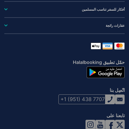
أفكار للسفر تناسب المسلمين
عقارات رائجة
حمّل تطبيق Halalbooking
اتّصِل بنا
+1 (951) 438 7707
تابعنا على