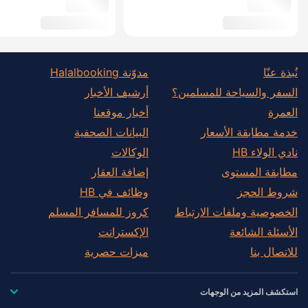
نُبذة عنّا
مدوّنة Halalbooking
السفر والسياحة للمسلمين؟
أرشيف الأخبار
العمرة
أخبار موقعنا
خدمة مطابقة الأسعار
البيانات الصحفية
نادي الولاء HB
الوكالات
مطابقة المستوى
إضافة العقار
شروط الحجز
وظائف في HB
الخصوصية وملفات الارتباط
كروز للمسافر المسلم
الأسئلة الشائعة
الإكسترانت
للاتصال بنا
ميزات حصرية
استكشف المزيد من الوجهات