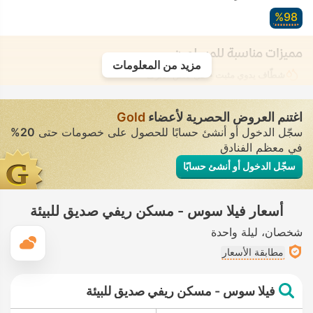
98‏%
مميزات مناسبة للمسلمين
مزيد من المعلومات
شطّاف يدوي مثبت
• في بعض الغرف
اغتنم العروض الحصرية لأعضاء
Gold
سجّل الدخول أو أنشئ حسابًا للحصول على خصومات حتى
20%
في معظم الفنادق
سجّل الدخول أو أنشئ حسابًا
أسعار فيلا سوس - مسكن ريفي صديق للبيئة
شخصان
ليلة واحدة
ال
مطابقة الأسعار
فيلا سوس - مسكن ريفي صديق للبيئة