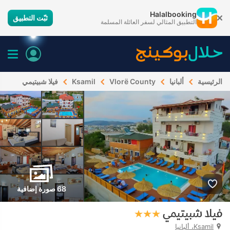
Halalbooking
ثبّت التطبيق
التطبيق المثالي لسفر العائلة المسلمة
الرئيسية
ألبانيا
Vlorë County
Ksamil
فيلا شبيتيمي
68 صورة إضافية
فيلا شبيتيمي
Ksamil، ألبانيا