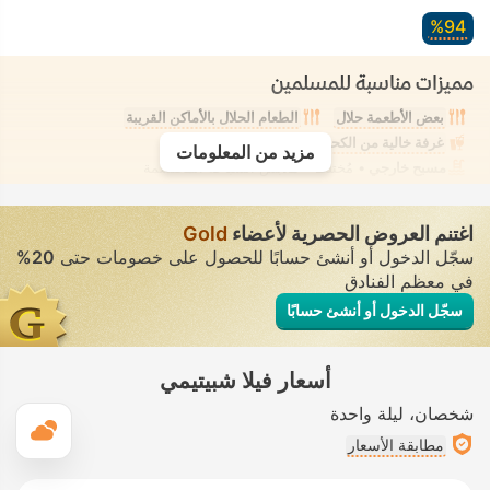
94‏%
مميزات مناسبة للمسلمين
بعض الأطعمة حلال
الطعام الحلال بالأماكن القريبة
غرفة خالية من الكحول
مزيد من المعلومات
مسبح خارجي
• مُختلط • ملابس السباحة المحتشمة
اغتنم العروض الحصرية لأعضاء
Gold
سجّل الدخول أو أنشئ حسابًا للحصول على خصومات حتى
20%
في معظم الفنادق
سجّل الدخول أو أنشئ حسابًا
أسعار فيلا شبيتيمي
شخصان
ليلة واحدة
ال
مطابقة الأسعار