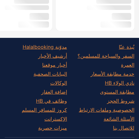
نُبذة عنّا
مدوّنة Halalbooking
السفر والسياحة للمسلمين؟
أرشيف الأخبار
العمرة
أخبار موقعنا
خدمة مطابقة الأسعار
البيانات الصحفية
نادي الولاء HB
الوكالات
مطابقة المستوى
إضافة العقار
شروط الحجز
وظائف في HB
الخصوصية وملفات الارتباط
كروز للمسافر المسلم
الأسئلة الشائعة
الإكسترانت
للاتصال بنا
ميزات حصرية