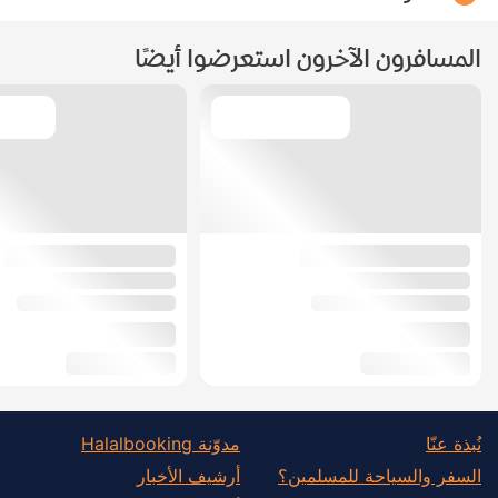
المسافرون الآخرون استعرضوا أيضًا
نُبذة عنّا
مدوّنة Halalbooking
السفر والسياحة للمسلمين؟
أرشيف الأخبار