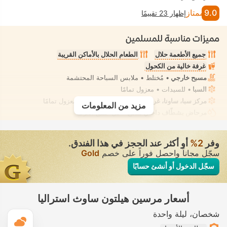
9.0
ممتاز
إظهار 23 تقييمًا
مميزات مناسبة للمسلمين
جميع الأطعمة حلال
الطعام الحلال بالأماكن القريبة
غرفة خالية من الكحول
مسبح خارجي
• مُختلط • ملابس السباحة المحتشمة
السبا
• للسيدات • معزول تمامًا
مركز سبا، ساونا، غرفة بخار، تدليك
• للسيدات • معزول تمامًا
مزيد من المعلومات
مرحاض بشطّاف داخلي مدمج
• في جميع الغرف
وفر
2‏%
أو أكثر عند الحجز في هذا الفندق.
سجّل مجاناً واحصل فوراً على خصم
Gold
سجّل الدخول أو أنشئ حسابًا
أسعار مرسين هيلتون ساوث استراليا
شخصان
ليلة واحدة
ال