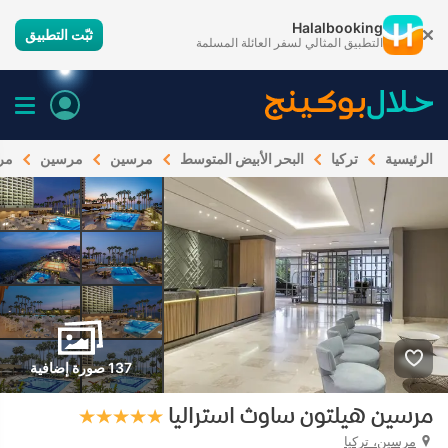
Halalbooking
ثبّت التطبيق
التطبيق المثالي لسفر العائلة المسلمة
الرئيسية
تركيا
البحر الأبيض المتوسط
مرسين
مرسين
مر
137 صورة إضافية
مرسين هيلتون ساوث استراليا
مرسين، تركيا