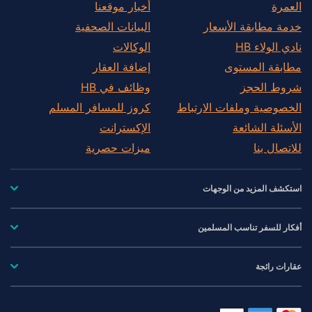
العمرة
أخبار موقعنا
خدمة مطابقة الأسعار
البيانات الصحفية
نادي الولاء HB
الوكالات
مطابقة المستوى
إضافة العقار
شروط الحجز
وظائف في HB
الخصوصية وملفات الارتباط
كروز للمسافر المسلم
الأسئلة الشائعة
الإكسترانت
للاتصال بنا
ميزات حصرية
استكشف المزيد من الوجهات
أفكار للسفر تناسب المسلمين
عقارات رائجة